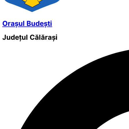
Orașul Budești
Județul
Călărași