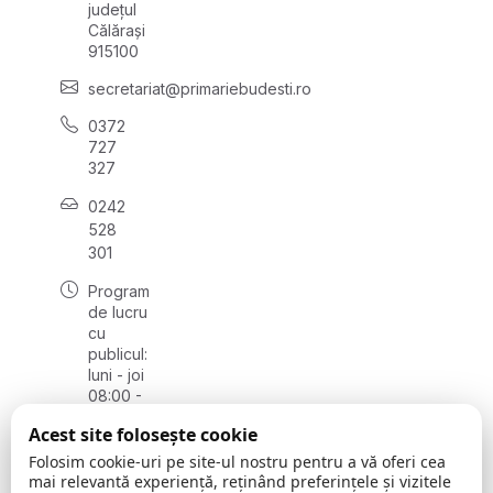
județul
Călărași
915100
secretariat@primariebudesti.ro
0372
727
327
0242
528
301
Program
de lucru
cu
publicul:
luni - joi
08:00 -
16:30,
Acest site folosește cookie
vineri
08:00 -
Folosim cookie-uri pe site-ul nostru pentru a vă oferi cea
14:00
mai relevantă experiență, reținând preferințele și vizitele