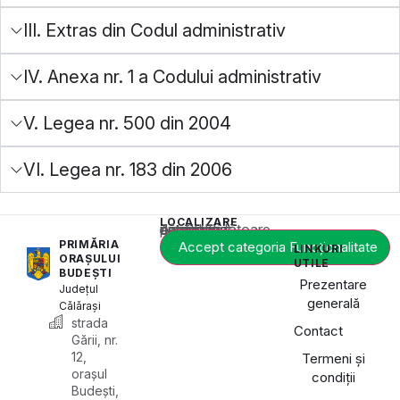
III. Extras din Codul administrativ
IV. Anexa nr. 1 a Codului administrativ
V. Legea nr. 500 din 2004
VI. Legea nr. 183 din 2006
LOCALIZARE
Acest conținut este blocat până când acceptați categoria corespunzătoare de cookie-uri.
PRIMĂRIA
Accept categoria Funcționalitate
LINKURI
ORAȘULUI
UTILE
BUDEȘTI
Prezentare
Județul
generală
Călărași
strada
Contact
Gării, nr.
12,
Termeni și
orașul
condiții
Budești,