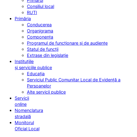
Primarul
Consiliul local
RUTI
Primăria
Conducerea
Organigrama
Componența
Programul de funcționare și de audiențe
Statul de funcții
Extrase din legislație
Instituțiile
și serviciile publice
Educația
Serviciul Public Comunitar Local de Evidență a
Persoanelor
Alte servicii publice
Servicii
online
Nomenclatura
stradală
Monitorul
Oficial Local