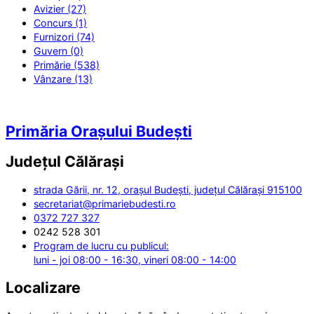
Avizier (27)
Concurs (1)
Furnizori (74)
Guvern (0)
Primărie (538)
Vânzare (13)
Primăria Orașului Budești
Județul
Călărași
strada Gării, nr. 12, orașul Budești, județul Călărași 915100
secretariat@primariebudesti.ro
0372 727 327
0242 528 301
Program de lucru cu publicul:
luni - joi 08:00 - 16:30, vineri 08:00 - 14:00
Localizare