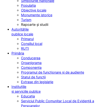
Simbolurile Naționale
Populația
Obiective locale
Monumente istorice
Turism
Rapoarte și studii
Autoritățile
publice locale
Primarul
Consiliul local
RUTI
Primăria
Conducerea
Organigrama
Componența
Programul de funcționare și de audiențe
Statul de funcții
Extrase din legislație
Instituțiile
și serviciile publice
Educația
Serviciul Public Comunitar Local de Evidență a
Persoanelor