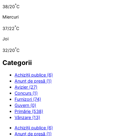
°
38/20
C
Miercuri
°
37/22
C
Joi
°
32/20
C
Categorii
Achiziții publice (6)
Anunț de presă (1)
Avizier (27)
Concurs (1)
Furnizori (74)
Guvern (0)
Primărie (538)
Vânzare (13)
Achiziții publice (6)
Anunț de presă (1)