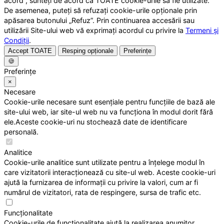
acord”, sunteți de acord ca TOATE cookie-urile să fie utilizate.
De asemenea, puteți să refuzați cookie-urile opționale prin
apăsarea butonului „Refuz”. Prin continuarea accesării sau
utilizării Site-ului web vă exprimați acordul cu privire la
Termeni și
Condiții
.
Accept TOATE
Resping opționale
Preferințe
🍪
Preferințe
×
Necesare
Cookie-urile necesare sunt esențiale pentru funcțiile de bază ale
site-ului web, iar site-ul web nu va funcționa în modul dorit fără
ele.Aceste cookie-uri nu stochează date de identificare
personală.
Analitice
Cookie-urile analitice sunt utilizate pentru a înțelege modul în
care vizitatorii interacționează cu site-ul web. Aceste cookie-uri
ajută la furnizarea de informații cu privire la valori, cum ar fi
numărul de vizitatori, rata de respingere, sursa de trafic etc.
Funcționalitate
Cookie-urile de funcționalitate ajută la realizarea anumitor