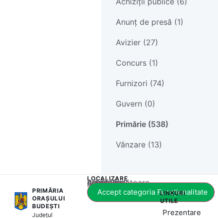
Achiziții publice (6)
Anunț de presă (1)
Avizier (27)
Concurs (1)
Furnizori (74)
Guvern (0)
Primărie (538)
Vânzare (13)
LOCALIZARE
Acest conținut este blocat până când acceptați categoria corespunzătoare de cookie-uri.
PRIMĂRIA
Accept categoria Funcționalitate
LINKURI
ORAȘULUI
UTILE
BUDEȘTI
Prezentare
Județul