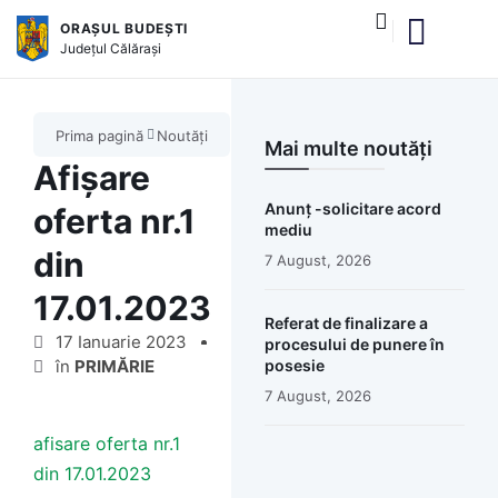
ORAȘUL BUDEȘTI
Județul
Călărași
Prima pagină
Noutăți
Mai multe noutăți
Afișare
Anunț -solicitare acord
oferta nr.1
mediu
din
7 August, 2026
17.01.2023
Referat de finalizare a
17 Ianuarie 2023
procesului de punere în
în
PRIMĂRIE
posesie
7 August, 2026
afisare oferta nr.1
din 17.01.2023