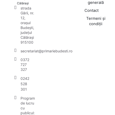
generală
Călărași
strada
Contact
Gării, nr.
12,
Termeni și
orașul
condiții
Budești,
județul
Călărași
915100
secretariat@primariebudesti.ro
0372
727
327
0242
528
301
Program
de lucru
cu
publicul: