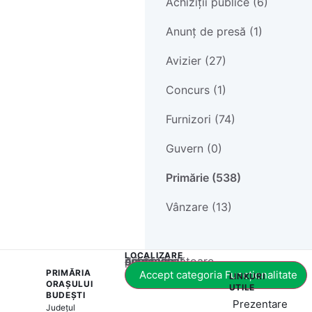
Achiziții publice (6)
Anunț de presă (1)
Avizier (27)
Concurs (1)
Furnizori (74)
Guvern (0)
Primărie (538)
Vânzare (13)
LOCALIZARE
Acest conținut este blocat până când acceptați categoria corespunzătoare de cookie-uri.
PRIMĂRIA
Accept categoria Funcționalitate
LINKURI
ORAȘULUI
UTILE
BUDEȘTI
Prezentare
Județul