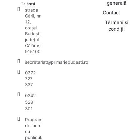
generală
Călărași
strada
Contact
Gării, nr.
12,
Termeni și
orașul
condiții
Budești,
județul
Călărași
915100
secretariat@primariebudesti.ro
0372
727
327
0242
528
301
Program
de lucru
cu
publicul: