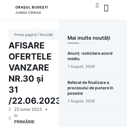
ORAȘUL BUDEȘTI
Județul
Călărași
și serviciile publice
Prima pagină
Noutăți
Mai multe noutăți
AFISARE
Anunț -solicitare acord
OFERTELE
mediu
VANZARE
7 August, 2026
NR.30 și
Referat de finalizare a
31
procesului de punere în
posesie
/22.06.2023
7 August, 2026
22 Iunie 2023
în
PRIMĂRIE