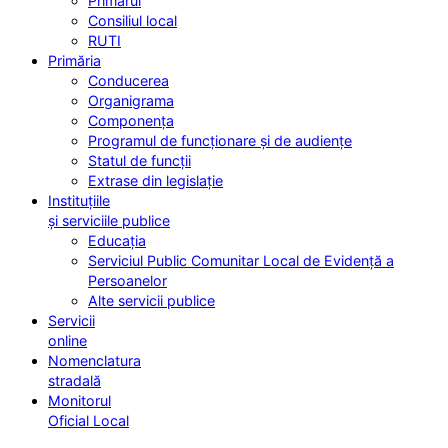
Primarul
Consiliul local
RUTI
Primăria
Conducerea
Organigrama
Componența
Programul de funcționare și de audiențe
Statul de funcții
Extrase din legislație
Instituțiile
și serviciile publice
Educația
Serviciul Public Comunitar Local de Evidență a
Persoanelor
Alte servicii publice
Servicii
online
Nomenclatura
stradală
Monitorul
Oficial Local