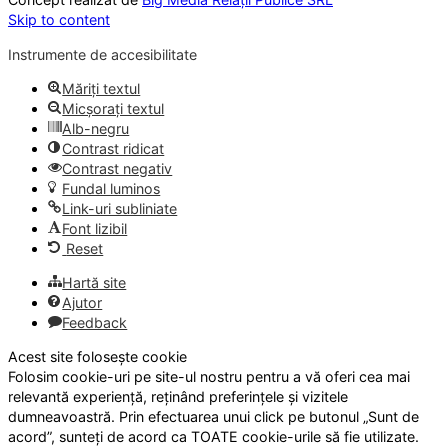
Skip to content
Instrumente de accesibilitate
Măriți textul
Micșorați textul
Alb-negru
Contrast ridicat
Contrast negativ
Fundal luminos
Link-uri subliniate
Font lizibil
Reset
Hartă site
Ajutor
Feedback
Acest site folosește cookie
Folosim cookie-uri pe site-ul nostru pentru a vă oferi cea mai
relevantă experiență, reținând preferințele și vizitele
dumneavoastră. Prin efectuarea unui click pe butonul „Sunt de
acord”, sunteți de acord ca TOATE cookie-urile să fie utilizate.