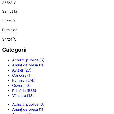
°
35/23
C
Sâmbătă
°
36/22
C
Duminică
°
34/24
C
Categorii
Achiziții publice (6)
Anunț de presă (1)
Avizier (27)
Concurs (1)
Furnizori (74)
Guvern (0)
Primărie (536)
Vânzare (13)
Achiziții publice (6)
Anunț de presă (1)