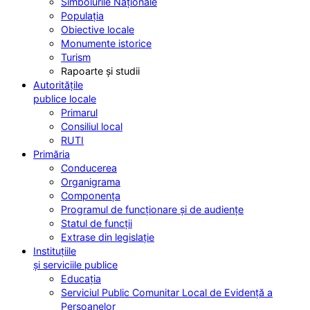
Simbolurile Naționale
Populația
Obiective locale
Monumente istorice
Turism
Rapoarte și studii
Autoritățile
publice locale
Primarul
Consiliul local
RUTI
Primăria
Conducerea
Organigrama
Componența
Programul de funcționare și de audiențe
Statul de funcții
Extrase din legislație
Instituțiile
și serviciile publice
Educația
Serviciul Public Comunitar Local de Evidență a
Persoanelor