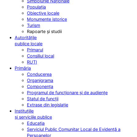
Simbolurile Naționale
Populația
Obiective locale
Monumente istorice
Turism
Rapoarte și studii
Autoritățile
publice locale
Primarul
Consiliul local
RUTI
Primăria
Conducerea
Organigrama
Componența
Programul de funcționare și de audiențe
Statul de funcții
Extrase din legislație
Instituțiile
și serviciile publice
Educația
Serviciul Public Comunitar Local de Evidență a
Persoanelor