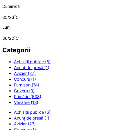
Duminică
°
35/23
C
Luni
°
36/20
C
Categorii
Achiziții publice (6)
Anunț de presă (1)
Avizier (27)
Concurs (1)
Furnizori (74)
Guvern (0)
Primărie (538)
Vânzare (13)
Achiziții publice (6)
Anunț de presă (1)
Avizier (27)
Concurs (1)