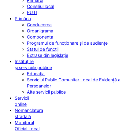
Primarul
Consiliul local
RUTI
Primăria
Conducerea
Organigrama
Componența
Programul de funcționare și de audiențe
Statul de funcții
Extrase din legislație
Instituțiile
și serviciile publice
Educația
Serviciul Public Comunitar Local de Evidență a
Persoanelor
Alte servicii publice
Servicii
online
Nomenclatura
stradală
Monitorul
Oficial Local