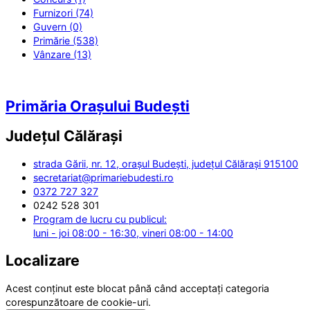
Furnizori (74)
Guvern (0)
Primărie (538)
Vânzare (13)
Primăria Orașului Budești
Județul
Călărași
strada Gării, nr. 12, orașul Budești, județul Călărași 915100
secretariat@primariebudesti.ro
0372 727 327
0242 528 301
Program de lucru cu publicul:
luni - joi 08:00 - 16:30, vineri 08:00 - 14:00
Localizare
Acest conținut este blocat până când acceptați categoria
corespunzătoare de cookie-uri.