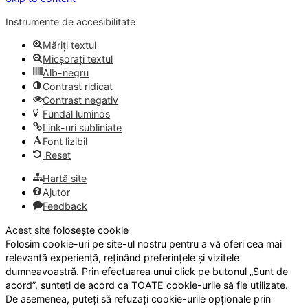
Instrumente de accesibilitate
Măriți textul
Micșorați textul
Alb-negru
Contrast ridicat
Contrast negativ
Fundal luminos
Link-uri subliniate
Font lizibil
Reset
Hartă site
Ajutor
Feedback
Acest site folosește cookie
Folosim cookie-uri pe site-ul nostru pentru a vă oferi cea mai
relevantă experiență, reținând preferințele și vizitele
dumneavoastră. Prin efectuarea unui click pe butonul „Sunt de
acord”, sunteți de acord ca TOATE cookie-urile să fie utilizate.
De asemenea, puteți să refuzați cookie-urile opționale prin