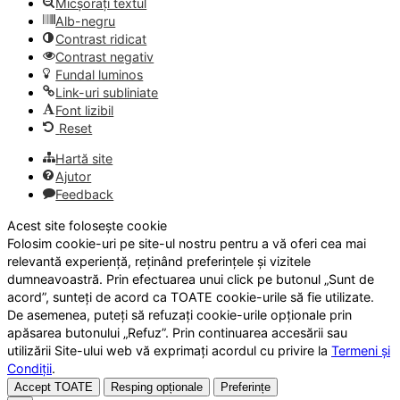
Micșorați textul
Alb-negru
Contrast ridicat
Contrast negativ
Fundal luminos
Link-uri subliniate
Font lizibil
Reset
Hartă site
Ajutor
Feedback
Acest site folosește cookie
Folosim cookie-uri pe site-ul nostru pentru a vă oferi cea mai
relevantă experiență, reținând preferințele și vizitele
dumneavoastră. Prin efectuarea unui click pe butonul „Sunt de
acord”, sunteți de acord ca TOATE cookie-urile să fie utilizate.
De asemenea, puteți să refuzați cookie-urile opționale prin
apăsarea butonului „Refuz”. Prin continuarea accesării sau
utilizării Site-ului web vă exprimați acordul cu privire la
Termeni și
Condiții
.
Accept TOATE
Resping opționale
Preferințe