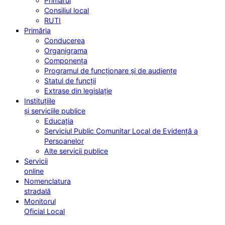
Primarul
Consiliul local
RUTI
Primăria
Conducerea
Organigrama
Componența
Programul de funcționare și de audiențe
Statul de funcții
Extrase din legislație
Instituțiile
și serviciile publice
Educația
Serviciul Public Comunitar Local de Evidență a
Persoanelor
Alte servicii publice
Servicii
online
Nomenclatura
stradală
Monitorul
Oficial Local