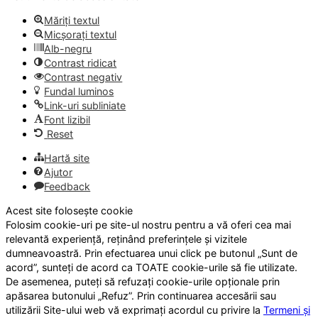
Măriți textul
Micșorați textul
Alb-negru
Contrast ridicat
Contrast negativ
Fundal luminos
Link-uri subliniate
Font lizibil
Reset
Hartă site
Ajutor
Feedback
Acest site folosește cookie
Folosim cookie-uri pe site-ul nostru pentru a vă oferi cea mai
relevantă experiență, reținând preferințele și vizitele
dumneavoastră. Prin efectuarea unui click pe butonul „Sunt de
acord”, sunteți de acord ca TOATE cookie-urile să fie utilizate.
De asemenea, puteți să refuzați cookie-urile opționale prin
apăsarea butonului „Refuz”. Prin continuarea accesării sau
utilizării Site-ului web vă exprimați acordul cu privire la
Termeni și