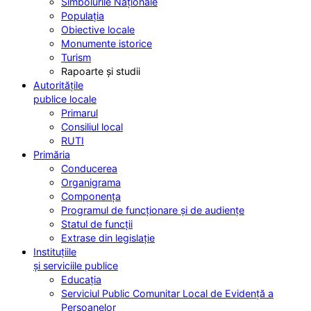
Simbolurile Naționale
Populația
Obiective locale
Monumente istorice
Turism
Rapoarte și studii
Autoritățile
publice locale
Primarul
Consiliul local
RUTI
Primăria
Conducerea
Organigrama
Componența
Programul de funcționare și de audiențe
Statul de funcții
Extrase din legislație
Instituțiile
și serviciile publice
Educația
Serviciul Public Comunitar Local de Evidență a
Persoanelor