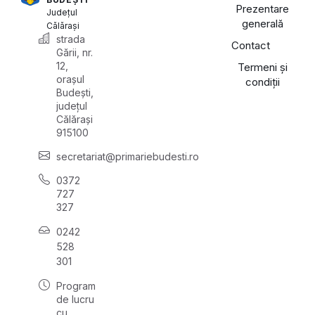
Prezentare
Județul
generală
Călărași
strada
Contact
Gării, nr.
12,
Termeni și
orașul
condiții
Budești,
județul
Călărași
915100
secretariat@primariebudesti.ro
0372
727
327
0242
528
301
Program
de lucru
cu