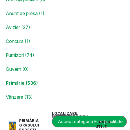
Anunț de presă (1)
Avizier (27)
Concurs (1)
Furnizori (74)
Guvern (0)
Primărie (536)
Vânzare (13)
LOCALIZARE
Acest conținut este blocat până când acceptați categoria corespunzătoare de cookie-uri.
PRIMĂRIA
Accept categoria Funcționalitate
LINKURI
ORAȘULUI
UTILE
BUDEȘTI