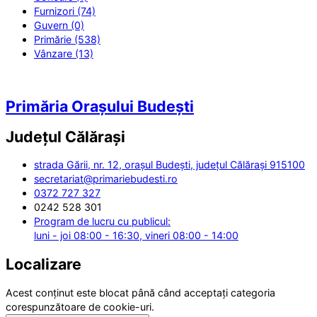
Furnizori (74)
Guvern (0)
Primărie (538)
Vânzare (13)
Primăria Orașului Budești
Județul
Călărași
strada Gării, nr. 12, orașul Budești, județul Călărași 915100
secretariat@primariebudesti.ro
0372 727 327
0242 528 301
Program de lucru cu publicul:
luni - joi 08:00 - 16:30, vineri 08:00 - 14:00
Localizare
Acest conținut este blocat până când acceptați categoria
corespunzătoare de cookie-uri.