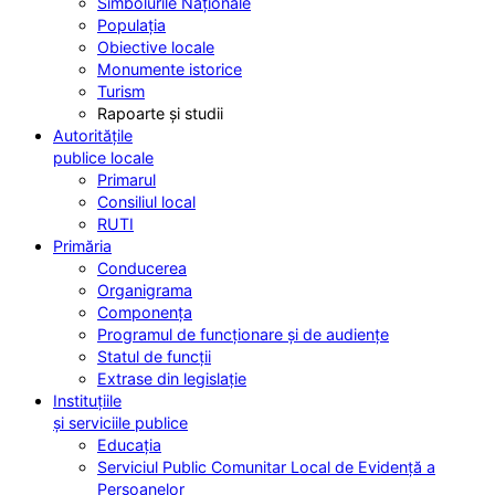
Simbolurile Naționale
Populația
Obiective locale
Monumente istorice
Turism
Rapoarte și studii
Autoritățile
publice locale
Primarul
Consiliul local
RUTI
Primăria
Conducerea
Organigrama
Componența
Programul de funcționare și de audiențe
Statul de funcții
Extrase din legislație
Instituțiile
și serviciile publice
Educația
Serviciul Public Comunitar Local de Evidență a
Persoanelor