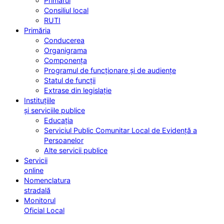
Primarul
Consiliul local
RUTI
Primăria
Conducerea
Organigrama
Componența
Programul de funcționare și de audiențe
Statul de funcții
Extrase din legislație
Instituțiile
și serviciile publice
Educația
Serviciul Public Comunitar Local de Evidență a
Persoanelor
Alte servicii publice
Servicii
online
Nomenclatura
stradală
Monitorul
Oficial Local