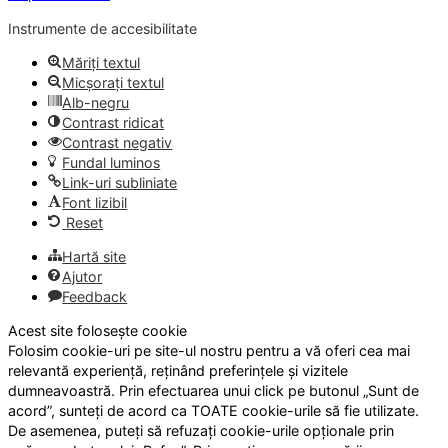
Instrumente de accesibilitate
Măriți textul
Micșorați textul
Alb-negru
Contrast ridicat
Contrast negativ
Fundal luminos
Link-uri subliniate
Font lizibil
Reset
Hartă site
Ajutor
Feedback
Acest site folosește cookie
Folosim cookie-uri pe site-ul nostru pentru a vă oferi cea mai
relevantă experiență, reținând preferințele și vizitele
dumneavoastră. Prin efectuarea unui click pe butonul „Sunt de
acord”, sunteți de acord ca TOATE cookie-urile să fie utilizate.
De asemenea, puteți să refuzați cookie-urile opționale prin