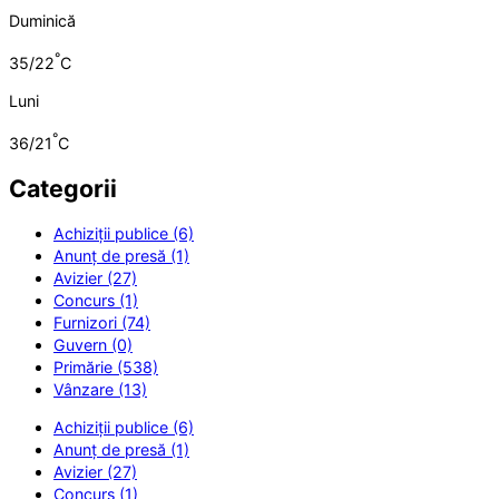
Duminică
°
35/22
C
Luni
°
36/21
C
Categorii
Achiziții publice (6)
Anunț de presă (1)
Avizier (27)
Concurs (1)
Furnizori (74)
Guvern (0)
Primărie (538)
Vânzare (13)
Achiziții publice (6)
Anunț de presă (1)
Avizier (27)
Concurs (1)