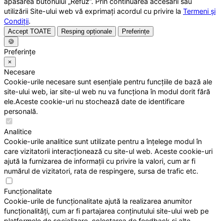
apăsarea butonului „Refuz”. Prin continuarea accesării sau
utilizării Site-ului web vă exprimați acordul cu privire la
Termeni și
Condiții
.
Accept TOATE
Resping opționale
Preferințe
🍪
Preferințe
×
Necesare
Cookie-urile necesare sunt esențiale pentru funcțiile de bază ale
site-ului web, iar site-ul web nu va funcționa în modul dorit fără
ele.Aceste cookie-uri nu stochează date de identificare
personală.
Analitice
Cookie-urile analitice sunt utilizate pentru a înțelege modul în
care vizitatorii interacționează cu site-ul web. Aceste cookie-uri
ajută la furnizarea de informații cu privire la valori, cum ar fi
numărul de vizitatori, rata de respingere, sursa de trafic etc.
Funcționalitate
Cookie-urile de funcționalitate ajută la realizarea anumitor
funcționalități, cum ar fi partajarea conținutului site-ului web pe
platformele de socializare, colectarea de feedback și alte