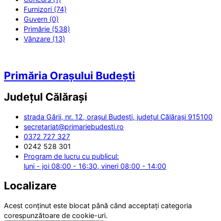
Furnizori (74)
Guvern (0)
Primărie (538)
Vânzare (13)
Primăria Orașului Budești
Județul
Călărași
strada Gării, nr. 12, orașul Budești, județul Călărași 915100
secretariat@primariebudesti.ro
0372 727 327
0242 528 301
Program de lucru cu publicul:
luni - joi 08:00 - 16:30, vineri 08:00 - 14:00
Localizare
Acest conținut este blocat până când acceptați categoria
corespunzătoare de cookie-uri.