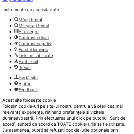
Instrumente de accesibilitate
Măriți textul
Micșorați textul
Alb-negru
Contrast ridicat
Contrast negativ
Fundal luminos
Link-uri subliniate
Font lizibil
Reset
Hartă site
Ajutor
Feedback
Acest site folosește cookie
Folosim cookie-uri pe site-ul nostru pentru a vă oferi cea mai
relevantă experiență, reținând preferințele și vizitele
dumneavoastră. Prin efectuarea unui click pe butonul „Sunt de
acord”, sunteți de acord ca TOATE cookie-urile să fie utilizate.
De asemenea, puteți să refuzați cookie-urile opționale prin