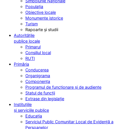
Simbolurile Naționale
Populația
Obiective locale
Monumente istorice
Turism
Rapoarte și studii
Autoritățile
publice locale
Primarul
Consiliul local
RUTI
Primăria
Conducerea
Organigrama
Componența
Programul de funcționare și de audiențe
Statul de funcții
Extrase din legislație
Instituțiile
și serviciile publice
Educația
Serviciul Public Comunitar Local de Evidență a
Persoanelor