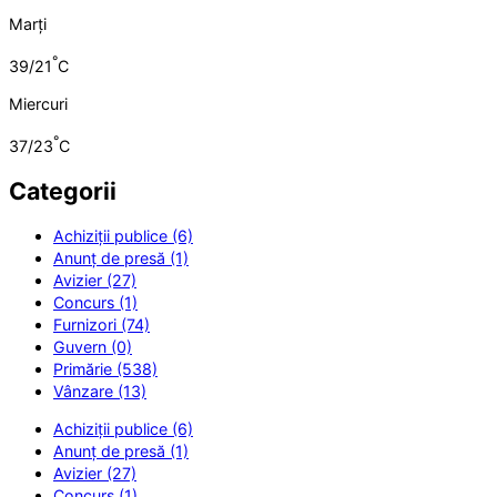
Marți
°
39/21
C
Miercuri
°
37/23
C
Categorii
Achiziții publice (6)
Anunț de presă (1)
Avizier (27)
Concurs (1)
Furnizori (74)
Guvern (0)
Primărie (538)
Vânzare (13)
Achiziții publice (6)
Anunț de presă (1)
Avizier (27)
Concurs (1)