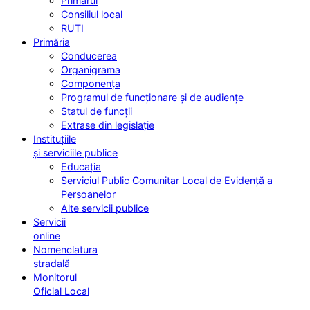
Primarul
Consiliul local
RUTI
Primăria
Conducerea
Organigrama
Componența
Programul de funcționare și de audiențe
Statul de funcții
Extrase din legislație
Instituțiile
și serviciile publice
Educația
Serviciul Public Comunitar Local de Evidență a
Persoanelor
Alte servicii publice
Servicii
online
Nomenclatura
stradală
Monitorul
Oficial Local