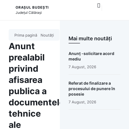
ORAȘUL BUDEȘTI
și serviciile publice
Județul
Călărași
Prima pagină
Noutăți
Mai multe noutăți
Anunt
Anunț -solicitare acord
prealabil
mediu
privind
7 August, 2026
afisarea
Referat de finalizare a
publica a
procesului de punere în
posesie
documentelor
7 August, 2026
tehnice
ale