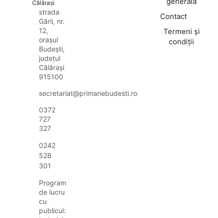
generală
Călărași
strada
Contact
Gării, nr.
12,
Termeni și
orașul
condiții
Budești,
județul
Călărași
915100
secretariat@primariebudesti.ro
0372
727
327
0242
528
301
Program
de lucru
cu
publicul: