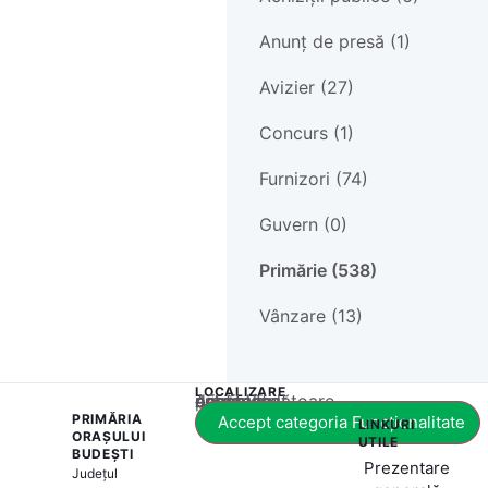
Anunț de presă (1)
Avizier (27)
Concurs (1)
Furnizori (74)
Guvern (0)
Primărie (538)
Vânzare (13)
LOCALIZARE
Acest conținut este blocat până când acceptați categoria corespunzătoare de cookie-uri.
PRIMĂRIA
Accept categoria Funcționalitate
LINKURI
ORAȘULUI
UTILE
BUDEȘTI
Prezentare
Județul