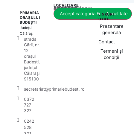
LOCALIZARE
Acest conținut este blocat până când acceptați categoria corespunzătoare de cookie-uri.
PRIMĂRIA
Accept categoria Funcționalitate
LINKURI
ORAȘULUI
UTILE
BUDEȘTI
Prezentare
Județul
generală
Călărași
strada
Contact
Gării, nr.
12,
Termeni și
orașul
condiții
Budești,
județul
Călărași
915100
secretariat@primariebudesti.ro
0372
727
327
0242
528
301