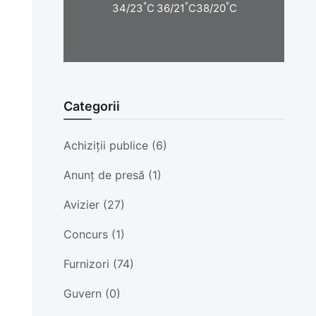
°
°
°
34/23
C
36/21
C
38/20
C
Categorii
Achiziții publice (6)
Anunț de presă (1)
Avizier (27)
Concurs (1)
Furnizori (74)
Guvern (0)