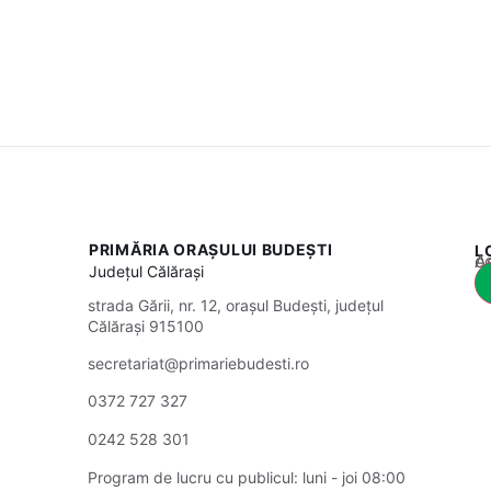
PRIMĂRIA ORAȘULUI BUDEȘTI
L
Acest
Județul
Călărași
strada Gării, nr. 12, orașul Budești, județul
Călărași 915100
secretariat@primariebudesti.ro
0372 727 327
0242 528 301
Program de lucru cu publicul:
luni - joi 08:00