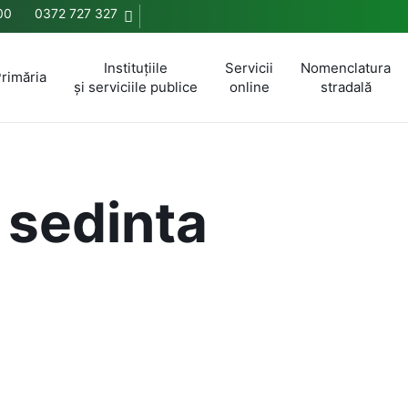
:00
0372 727 327
Instituțiile
Servicii
Nomenclatura
rimăria
și serviciile publice
online
stradală
 sedinta