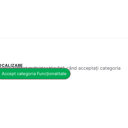
OCALIZARE
 conținut este blocat până când acceptați categoria corespunzătoare de cookie-uri.
Accept categoria Funcționalitate