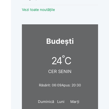
Vezi toate noutățile
Budești
°
24
C
CER SENIN
Răsărit: 06:09
Apus: 20:30
Duminică
Luni
Marți