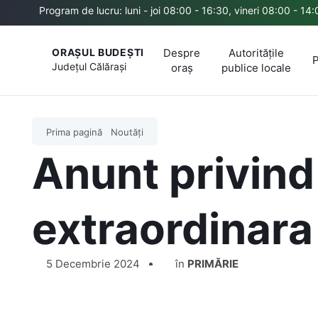
Program de lucru: luni - joi 08:00 - 16:30, vineri 08:00 - 14
Despre
Autoritățile
ORAȘUL BUDEȘTI
P
Județul
Călărași
oraș
publice locale
Prima pagină
Noutăți
Anunt privind
extraordinara
5 Decembrie 2024
în
PRIMĂRIE