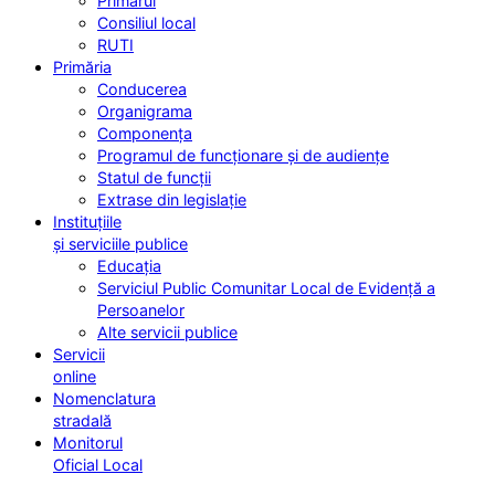
Primarul
Consiliul local
RUTI
Primăria
Conducerea
Organigrama
Componența
Programul de funcționare și de audiențe
Statul de funcții
Extrase din legislație
Instituțiile
și serviciile publice
Educația
Serviciul Public Comunitar Local de Evidență a
Persoanelor
Alte servicii publice
Servicii
online
Nomenclatura
stradală
Monitorul
Oficial Local