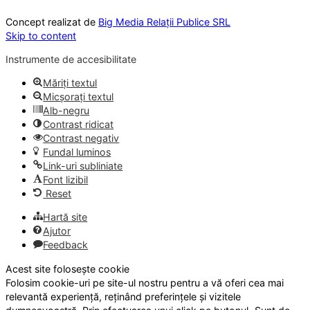
Concept realizat de
Big Media Relații Publice SRL
Skip to content
Instrumente de accesibilitate
Măriți textul
Micșorați textul
Alb-negru
Contrast ridicat
Contrast negativ
Fundal luminos
Link-uri subliniate
Font lizibil
Reset
Hartă site
Ajutor
Feedback
Acest site folosește cookie
Folosim cookie-uri pe site-ul nostru pentru a vă oferi cea mai
relevantă experiență, reținând preferințele și vizitele