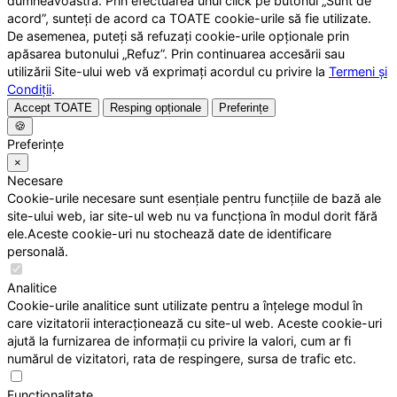
dumneavoastră. Prin efectuarea unui click pe butonul „Sunt de
acord”, sunteți de acord ca TOATE cookie-urile să fie utilizate.
De asemenea, puteți să refuzați cookie-urile opționale prin
apăsarea butonului „Refuz”. Prin continuarea accesării sau
utilizării Site-ului web vă exprimați acordul cu privire la
Termeni și
Condiții
.
Accept TOATE
Resping opționale
Preferințe
🍪
Preferințe
×
Necesare
Cookie-urile necesare sunt esențiale pentru funcțiile de bază ale
site-ului web, iar site-ul web nu va funcționa în modul dorit fără
ele.Aceste cookie-uri nu stochează date de identificare
personală.
Analitice
Cookie-urile analitice sunt utilizate pentru a înțelege modul în
care vizitatorii interacționează cu site-ul web. Aceste cookie-uri
ajută la furnizarea de informații cu privire la valori, cum ar fi
numărul de vizitatori, rata de respingere, sursa de trafic etc.
Funcționalitate