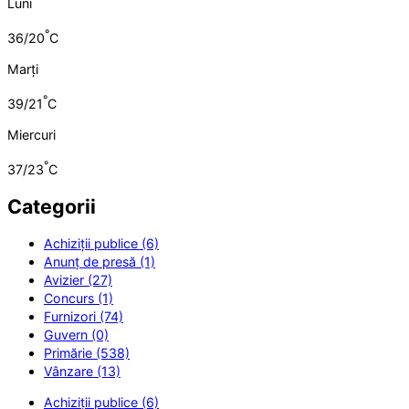
Luni
°
36/20
C
Marți
°
39/21
C
Miercuri
°
37/23
C
Categorii
Achiziții publice (6)
Anunț de presă (1)
Avizier (27)
Concurs (1)
Furnizori (74)
Guvern (0)
Primărie (538)
Vânzare (13)
Achiziții publice (6)