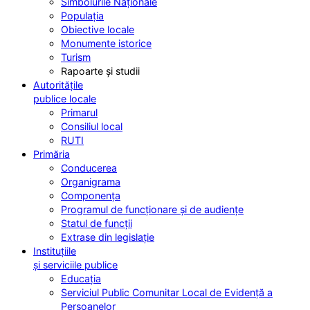
Simbolurile Naționale
Populația
Obiective locale
Monumente istorice
Turism
Rapoarte și studii
Autoritățile
publice locale
Primarul
Consiliul local
RUTI
Primăria
Conducerea
Organigrama
Componența
Programul de funcționare și de audiențe
Statul de funcții
Extrase din legislație
Instituțiile
și serviciile publice
Educația
Serviciul Public Comunitar Local de Evidență a
Persoanelor