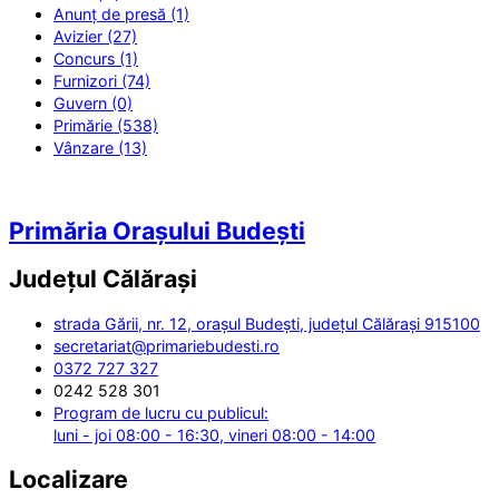
Anunț de presă (1)
Avizier (27)
Concurs (1)
Furnizori (74)
Guvern (0)
Primărie (538)
Vânzare (13)
Primăria Orașului Budești
Județul
Călărași
strada Gării, nr. 12, orașul Budești, județul Călărași 915100
secretariat@primariebudesti.ro
0372 727 327
0242 528 301
Program de lucru cu publicul:
luni - joi 08:00 - 16:30, vineri 08:00 - 14:00
Localizare