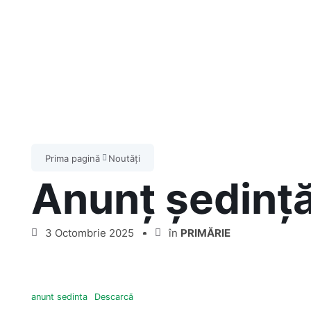
Prima pagină
Noutăți
Anunț ședinț
3 Octombrie 2025
în
PRIMĂRIE
anunt sedinta
Descarcă