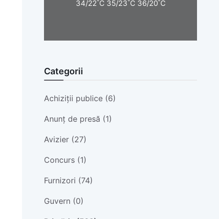
°
°
°
34/22
C
35/23
C
36/20
C
Categorii
Achiziții publice (6)
Anunț de presă (1)
Avizier (27)
Concurs (1)
Furnizori (74)
Guvern (0)