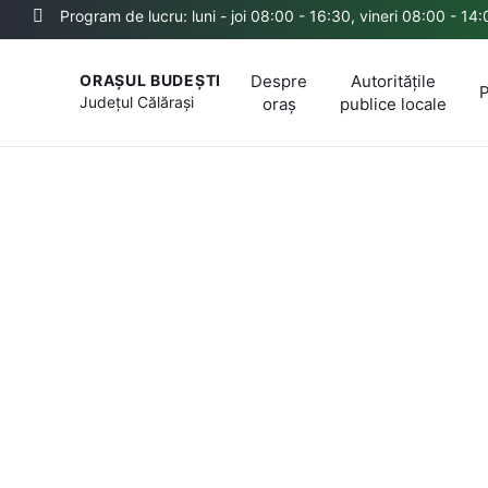
Program de lucru: luni - joi 08:00 - 16:30, vineri 08:00 - 14
Despre
Autoritățile
ORAȘUL BUDEȘTI
P
Județul
Călărași
oraș
publice locale