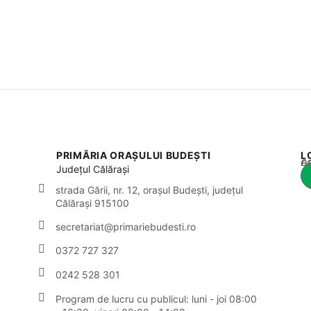
PRIMĂRIA ORAȘULUI BUDEȘTI
L
Acest
Județul
Călărași
strada Gării, nr. 12, orașul Budești, județul
Călărași 915100
secretariat@primariebudesti.ro
0372 727 327
0242 528 301
Program de lucru cu publicul:
luni - joi 08:00