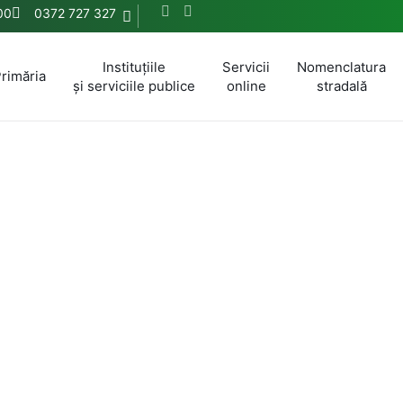
:00
0372 727 327
Instituțiile
Servicii
Nomenclatura
rimăria
și serviciile publice
online
stradală