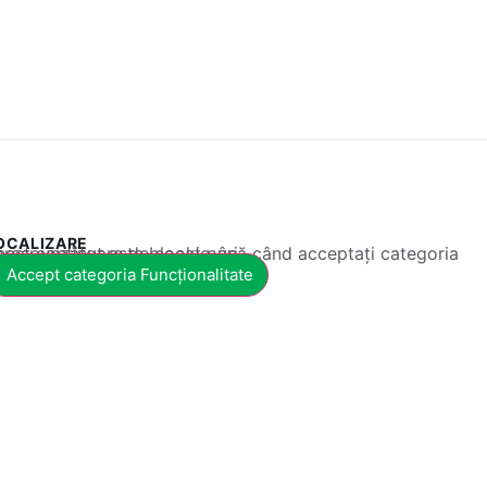
OCALIZARE
 conținut este blocat până când acceptați categoria corespunzătoare de cookie-uri.
Accept categoria Funcționalitate