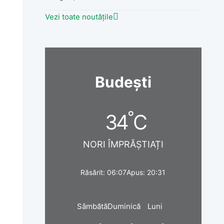
Vezi toate noutățile
Budești
°
34
C
NORI ÎMPRĂȘTIAȚI
Răsărit: 06:07
Apus: 20:31
Sâmbătă
Duminică
Luni