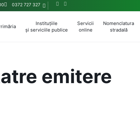
:00
0372 727 327
Instituțiile
Servicii
Nomenclatura
rimăria
și serviciile publice
online
stradală
tatre emitere