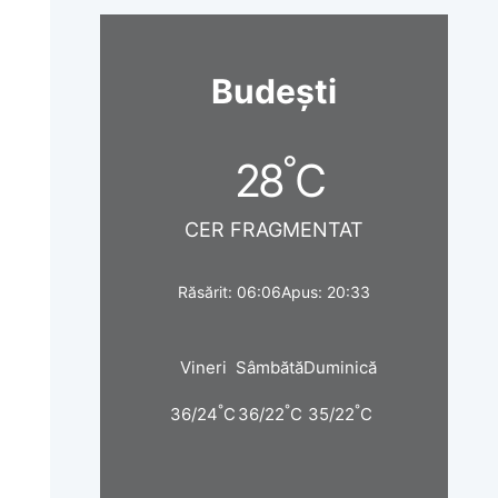
Budești
°
28
C
CER FRAGMENTAT
Răsărit: 06:06
Apus: 20:33
Vineri
Sâmbătă
Duminică
°
°
°
36/24
C
36/22
C
35/22
C