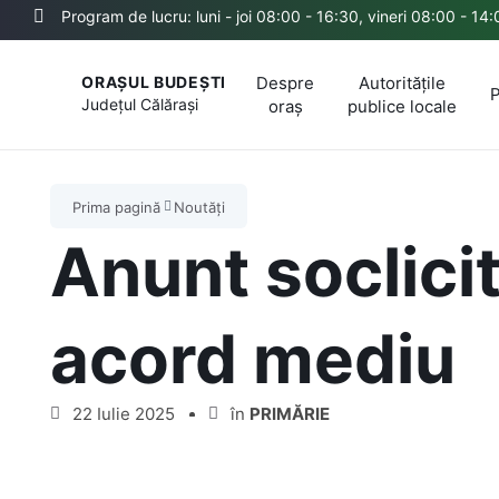
Program de lucru: luni - joi 08:00 - 16:30, vineri 08:00 - 14
Despre
Autoritățile
ORAȘUL BUDEȘTI
P
Județul
Călărași
oraș
publice locale
Prima pagină
Noutăți
Anunt soclici
acord mediu
22 Iulie 2025
în
PRIMĂRIE