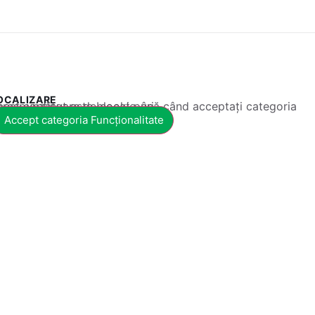
OCALIZARE
 conținut este blocat până când acceptați categoria corespunzătoare de cookie-uri.
Accept categoria Funcționalitate