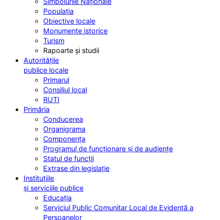
Simbolurile Naționale
Populația
Obiective locale
Monumente istorice
Turism
Rapoarte și studii
Autoritățile
publice locale
Primarul
Consiliul local
RUTI
Primăria
Conducerea
Organigrama
Componența
Programul de funcționare și de audiențe
Statul de funcții
Extrase din legislație
Instituțiile
și serviciile publice
Educația
Serviciul Public Comunitar Local de Evidență a
Persoanelor