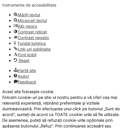
Instrumente de accesibilitate
Măriți textul
Micșorați textul
Alb-negru
Contrast ridicat
Contrast negativ
Fundal luminos
Link-uri subliniate
Font lizibil
Reset
Hartă site
Ajutor
Feedback
Acest site folosește cookie
Folosim cookie-uri pe site-ul nostru pentru a vă oferi cea mai
relevantă experiență, reținând preferințele și vizitele
dumneavoastră. Prin efectuarea unui click pe butonul „Sunt de
acord”, sunteți de acord ca TOATE cookie-urile să fie utilizate.
De asemenea, puteți să refuzați cookie-urile opționale prin
apăsarea butonului „Refuz”. Prin continuarea accesării sau