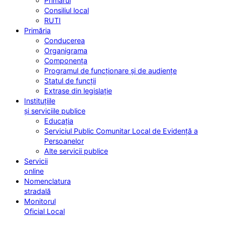
Primarul
Consiliul local
RUTI
Primăria
Conducerea
Organigrama
Componența
Programul de funcționare și de audiențe
Statul de funcții
Extrase din legislație
Instituțiile
și serviciile publice
Educația
Serviciul Public Comunitar Local de Evidență a
Persoanelor
Alte servicii publice
Servicii
online
Nomenclatura
stradală
Monitorul
Oficial Local