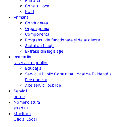
Primarul
Consiliul local
RUTI
Primăria
Conducerea
Organigrama
Componența
Programul de funcționare și de audiențe
Statul de funcții
Extrase din legislație
Instituțiile
și serviciile publice
Educația
Serviciul Public Comunitar Local de Evidență a
Persoanelor
Alte servicii publice
Servicii
online
Nomenclatura
stradală
Monitorul
Oficial Local