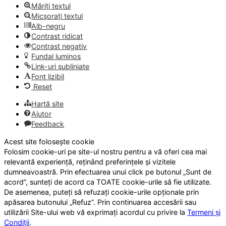
Măriți textul
Micșorați textul
Alb-negru
Contrast ridicat
Contrast negativ
Fundal luminos
Link-uri subliniate
Font lizibil
Reset
Hartă site
Ajutor
Feedback
Acest site folosește cookie
Folosim cookie-uri pe site-ul nostru pentru a vă oferi cea mai
relevantă experiență, reținând preferințele și vizitele
dumneavoastră. Prin efectuarea unui click pe butonul „Sunt de
acord”, sunteți de acord ca TOATE cookie-urile să fie utilizate.
De asemenea, puteți să refuzați cookie-urile opționale prin
apăsarea butonului „Refuz”. Prin continuarea accesării sau
utilizării Site-ului web vă exprimați acordul cu privire la
Termeni și
Condiții
.