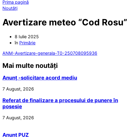
Prima pagină
Noutăți
Avertizare meteo “Cod Rosu”
8 Iulie 2025
în
Primărie
ANM-Avertizare-generala-T0-250708095936
Mai multe noutăți
Anunț -solicitare acord mediu
7 August, 2026
Referat de finalizare a procesului de punere în
posesie
7 August, 2026
Anunț PUZ