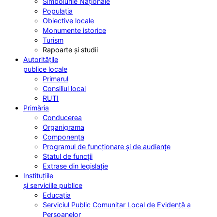
Simbolurile Naționale
Populația
Obiective locale
Monumente istorice
Turism
Rapoarte și studii
Autoritățile
publice locale
Primarul
Consiliul local
RUTI
Primăria
Conducerea
Organigrama
Componența
Programul de funcționare și de audiențe
Statul de funcții
Extrase din legislație
Instituțiile
și serviciile publice
Educația
Serviciul Public Comunitar Local de Evidență a
Persoanelor