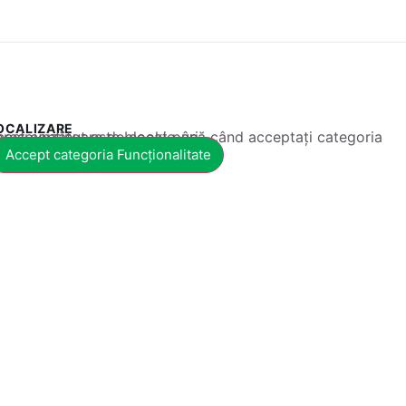
OCALIZARE
 conținut este blocat până când acceptați categoria corespunzătoare de cookie-uri.
Accept categoria Funcționalitate