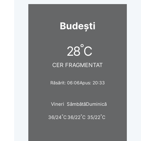
Budești
°
28
C
CER FRAGMENTAT
Răsărit: 06:06
Apus: 20:33
Vineri
Sâmbătă
Duminică
°
°
°
36/24
C
36/22
C
35/22
C