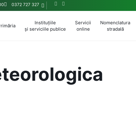
:00
0372 727 327
Instituțiile
Servicii
Nomenclatura
rimăria
și serviciile publice
online
stradală
teorologica