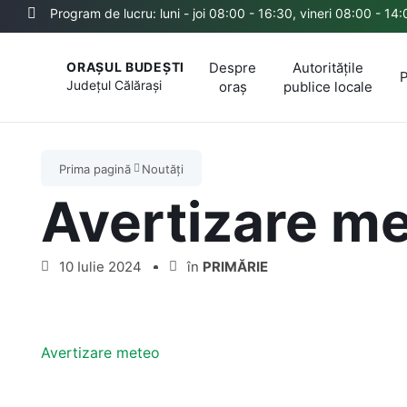
Program de lucru: luni - joi 08:00 - 16:30, vineri 08:00 - 14
Despre
Autoritățile
ORAȘUL BUDEȘTI
P
Județul
Călărași
oraș
publice locale
Prima pagină
Noutăți
Avertizare me
10 Iulie 2024
în
PRIMĂRIE
Avertizare meteo