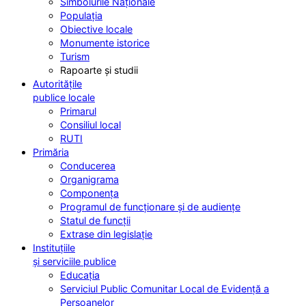
Simbolurile Naționale
Populația
Obiective locale
Monumente istorice
Turism
Rapoarte și studii
Autoritățile
publice locale
Primarul
Consiliul local
RUTI
Primăria
Conducerea
Organigrama
Componența
Programul de funcționare și de audiențe
Statul de funcții
Extrase din legislație
Instituțiile
și serviciile publice
Educația
Serviciul Public Comunitar Local de Evidență a
Persoanelor