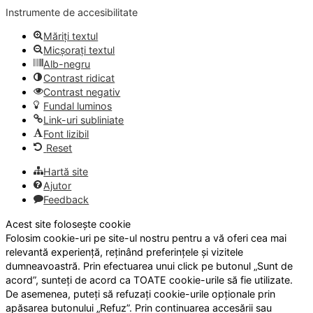
Instrumente de accesibilitate
Măriți textul
Micșorați textul
Alb-negru
Contrast ridicat
Contrast negativ
Fundal luminos
Link-uri subliniate
Font lizibil
Reset
Hartă site
Ajutor
Feedback
Acest site folosește cookie
Folosim cookie-uri pe site-ul nostru pentru a vă oferi cea mai
relevantă experiență, reținând preferințele și vizitele
dumneavoastră. Prin efectuarea unui click pe butonul „Sunt de
acord”, sunteți de acord ca TOATE cookie-urile să fie utilizate.
De asemenea, puteți să refuzați cookie-urile opționale prin
apăsarea butonului „Refuz”. Prin continuarea accesării sau