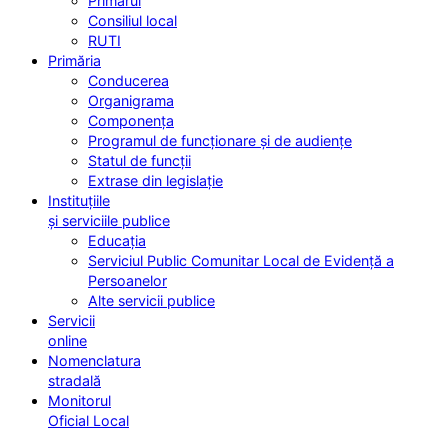
Primarul
Consiliul local
RUTI
Primăria
Conducerea
Organigrama
Componența
Programul de funcționare și de audiențe
Statul de funcții
Extrase din legislație
Instituțiile
și serviciile publice
Educația
Serviciul Public Comunitar Local de Evidență a
Persoanelor
Alte servicii publice
Servicii
online
Nomenclatura
stradală
Monitorul
Oficial Local