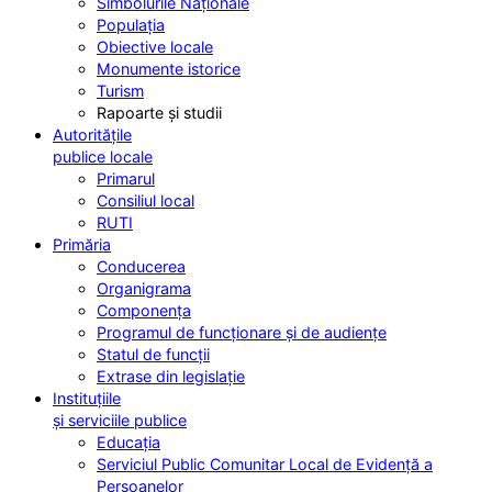
Simbolurile Naționale
Populația
Obiective locale
Monumente istorice
Turism
Rapoarte și studii
Autoritățile
publice locale
Primarul
Consiliul local
RUTI
Primăria
Conducerea
Organigrama
Componența
Programul de funcționare și de audiențe
Statul de funcții
Extrase din legislație
Instituțiile
și serviciile publice
Educația
Serviciul Public Comunitar Local de Evidență a
Persoanelor