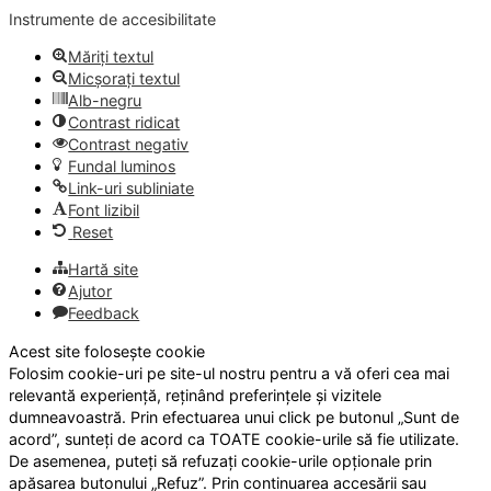
Instrumente de accesibilitate
Măriți textul
Micșorați textul
Alb-negru
Contrast ridicat
Contrast negativ
Fundal luminos
Link-uri subliniate
Font lizibil
Reset
Hartă site
Ajutor
Feedback
Acest site folosește cookie
Folosim cookie-uri pe site-ul nostru pentru a vă oferi cea mai
relevantă experiență, reținând preferințele și vizitele
dumneavoastră. Prin efectuarea unui click pe butonul „Sunt de
acord”, sunteți de acord ca TOATE cookie-urile să fie utilizate.
De asemenea, puteți să refuzați cookie-urile opționale prin
apăsarea butonului „Refuz”. Prin continuarea accesării sau