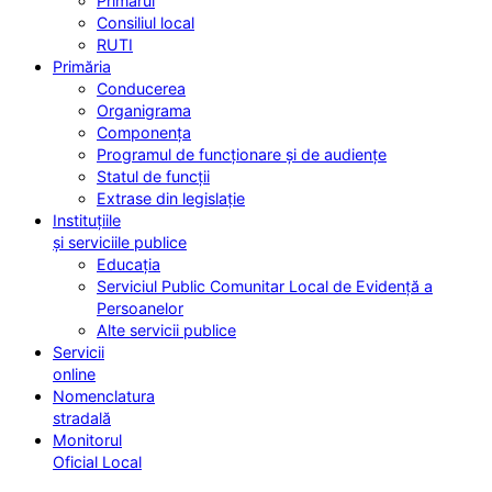
Primarul
Consiliul local
RUTI
Primăria
Conducerea
Organigrama
Componența
Programul de funcționare și de audiențe
Statul de funcții
Extrase din legislație
Instituțiile
și serviciile publice
Educația
Serviciul Public Comunitar Local de Evidență a
Persoanelor
Alte servicii publice
Servicii
online
Nomenclatura
stradală
Monitorul
Oficial Local