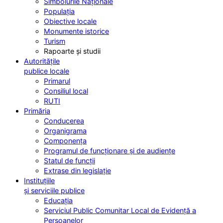
Simbolurile Naționale
Populația
Obiective locale
Monumente istorice
Turism
Rapoarte și studii
Autoritățile
publice locale
Primarul
Consiliul local
RUTI
Primăria
Conducerea
Organigrama
Componența
Programul de funcționare și de audiențe
Statul de funcții
Extrase din legislație
Instituțiile
și serviciile publice
Educația
Serviciul Public Comunitar Local de Evidență a
Persoanelor