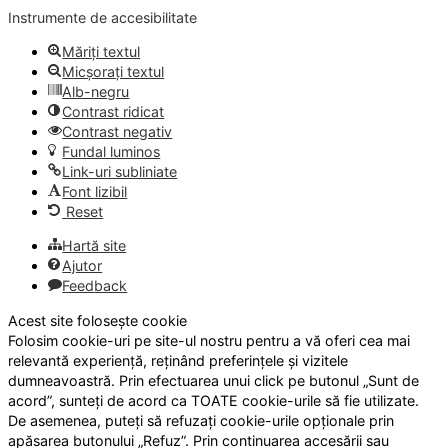
Instrumente de accesibilitate
Măriți textul
Micșorați textul
Alb-negru
Contrast ridicat
Contrast negativ
Fundal luminos
Link-uri subliniate
Font lizibil
Reset
Hartă site
Ajutor
Feedback
Acest site folosește cookie
Folosim cookie-uri pe site-ul nostru pentru a vă oferi cea mai
relevantă experiență, reținând preferințele și vizitele
dumneavoastră. Prin efectuarea unui click pe butonul „Sunt de
acord”, sunteți de acord ca TOATE cookie-urile să fie utilizate.
De asemenea, puteți să refuzați cookie-urile opționale prin
apăsarea butonului „Refuz”. Prin continuarea accesării sau