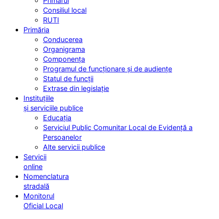
Primarul
Consiliul local
RUTI
Primăria
Conducerea
Organigrama
Componența
Programul de funcționare și de audiențe
Statul de funcții
Extrase din legislație
Instituțiile
și serviciile publice
Educația
Serviciul Public Comunitar Local de Evidență a
Persoanelor
Alte servicii publice
Servicii
online
Nomenclatura
stradală
Monitorul
Oficial Local