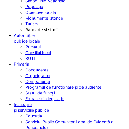
Simbolurile Naționale
Populația
Obiective locale
Monumente istorice
Turism
Rapoarte și studii
Autoritățile
publice locale
Primarul
Consiliul local
RUTI
Primăria
Conducerea
Organigrama
Componența
Programul de funcționare și de audiențe
Statul de funcții
Extrase din legislație
Instituțiile
și serviciile publice
Educația
Serviciul Public Comunitar Local de Evidență a
Persoanelor