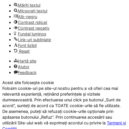
Măriți textul
Micșorați textul
Alb-negru
Contrast ridicat
Contrast negativ
Fundal luminos
Link-uri subliniate
Font lizibil
Reset
Hartă site
Ajutor
Feedback
Acest site folosește cookie
Folosim cookie-uri pe site-ul nostru pentru a vă oferi cea mai
relevantă experiență, reținând preferințele și vizitele
dumneavoastră. Prin efectuarea unui click pe butonul „Sunt de
acord”, sunteți de acord ca TOATE cookie-urile să fie utilizate.
De asemenea, puteți să refuzați cookie-urile opționale prin
apăsarea butonului „Refuz”. Prin continuarea accesării sau
utilizării Site-ului web vă exprimați acordul cu privire la
Termeni și
Condiții
.