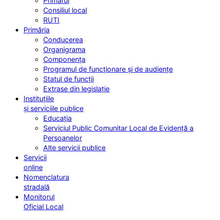
Primarul
Consiliul local
RUTI
Primăria
Conducerea
Organigrama
Componența
Programul de funcționare și de audiențe
Statul de funcții
Extrase din legislație
Instituțiile
și serviciile publice
Educația
Serviciul Public Comunitar Local de Evidență a
Persoanelor
Alte servicii publice
Servicii
online
Nomenclatura
stradală
Monitorul
Oficial Local