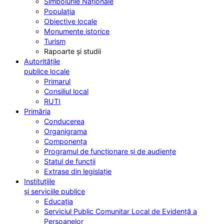
Simbolurile Naționale
Populația
Obiective locale
Monumente istorice
Turism
Rapoarte și studii
Autoritățile
publice locale
Primarul
Consiliul local
RUTI
Primăria
Conducerea
Organigrama
Componența
Programul de funcționare și de audiențe
Statul de funcții
Extrase din legislație
Instituțiile
și serviciile publice
Educația
Serviciul Public Comunitar Local de Evidență a
Persoanelor