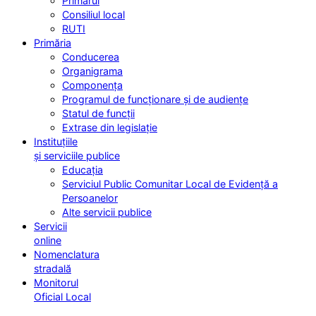
Primarul
Consiliul local
RUTI
Primăria
Conducerea
Organigrama
Componența
Programul de funcționare și de audiențe
Statul de funcții
Extrase din legislație
Instituțiile
și serviciile publice
Educația
Serviciul Public Comunitar Local de Evidență a
Persoanelor
Alte servicii publice
Servicii
online
Nomenclatura
stradală
Monitorul
Oficial Local