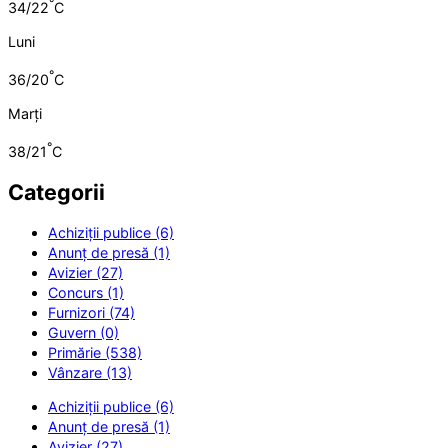
°
34/22
C
Luni
°
36/20
C
Marți
°
38/21
C
Categorii
Achiziții publice (6)
Anunț de presă (1)
Avizier (27)
Concurs (1)
Furnizori (74)
Guvern (0)
Primărie (538)
Vânzare (13)
Achiziții publice (6)
Anunț de presă (1)
Avizier (27)