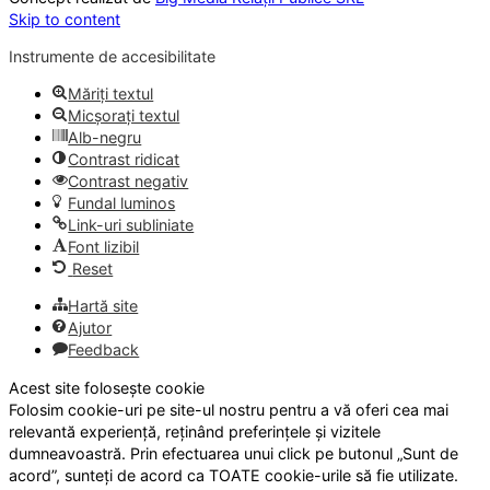
Skip to content
Instrumente de accesibilitate
Măriți textul
Micșorați textul
Alb-negru
Contrast ridicat
Contrast negativ
Fundal luminos
Link-uri subliniate
Font lizibil
Reset
Hartă site
Ajutor
Feedback
Acest site folosește cookie
Folosim cookie-uri pe site-ul nostru pentru a vă oferi cea mai
relevantă experiență, reținând preferințele și vizitele
dumneavoastră. Prin efectuarea unui click pe butonul „Sunt de
acord”, sunteți de acord ca TOATE cookie-urile să fie utilizate.