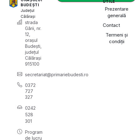
UTILE
BUDEȘTI
Prezentare
Județul
generală
Călărași
strada
Contact
Gării, nr.
12,
Termeni și
orașul
condiții
Budești,
județul
Călărași
915100
secretariat@primariebudesti.ro
0372
727
327
0242
528
301
Program
de lucru