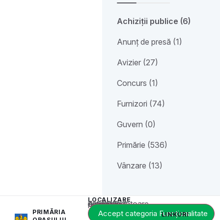
Achiziții publice (6)
Anunț de presă (1)
Avizier (27)
Concurs (1)
Furnizori (74)
Guvern (0)
Primărie (536)
Vânzare (13)
LOCALIZARE
Acest conținut este blocat până când acceptați categoria corespunzătoare de cookie-uri.
PRIMĂRIA
Accept categoria Funcționalitate
LINKURI
ORAȘULUI