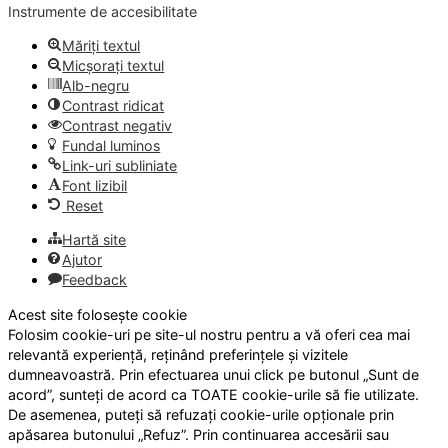
Instrumente de accesibilitate
Măriți textul
Micșorați textul
Alb-negru
Contrast ridicat
Contrast negativ
Fundal luminos
Link-uri subliniate
Font lizibil
Reset
Hartă site
Ajutor
Feedback
Acest site folosește cookie
Folosim cookie-uri pe site-ul nostru pentru a vă oferi cea mai
relevantă experiență, reținând preferințele și vizitele
dumneavoastră. Prin efectuarea unui click pe butonul „Sunt de
acord”, sunteți de acord ca TOATE cookie-urile să fie utilizate.
De asemenea, puteți să refuzați cookie-urile opționale prin
apăsarea butonului „Refuz”. Prin continuarea accesării sau