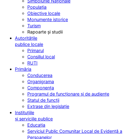
Simbolurile Naționale
Populația
Obiective locale
Monumente istorice
Turism
Rapoarte și studii
Autoritățile
publice locale
Primarul
Consiliul local
RUTI
Primăria
Conducerea
Organigrama
Componența
Programul de funcționare și de audiențe
Statul de funcții
Extrase din legislație
Instituțiile
și serviciile publice
Educația
Serviciul Public Comunitar Local de Evidență a
Persoanelor