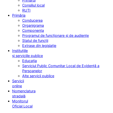
Primarul
Consiliul local
RUTI
Primăria
Conducerea
Organigrama
Componența
Programul de funcționare și de audiențe
Statul de funcții
Extrase din legislație
Instituțiile
și serviciile publice
Educația
Serviciul Public Comunitar Local de Evidență a
Persoanelor
Alte servicii publice
Servicii
online
Nomenclatura
stradală
Monitorul
Oficial Local