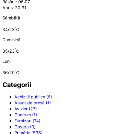
Răsărit: 06:07
Apus: 20:31
Sâmbătă
°
34/23
C
Duminică
°
35/23
C
Luni
°
36/20
C
Categorii
Achiziții publice (6)
Anunț de presă (1)
Avizier (27)
Concurs (1)
Furnizori (74)
Guvern (0)
Primărie (536)