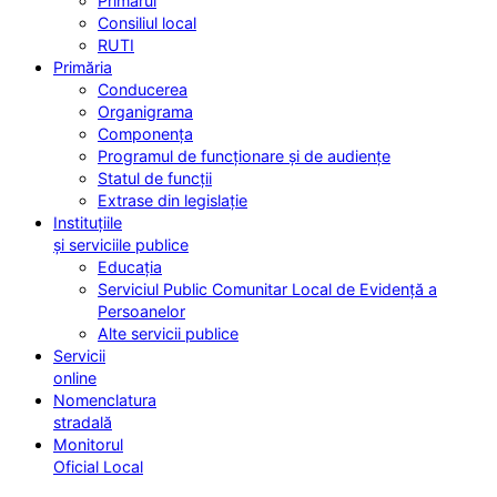
Primarul
Consiliul local
RUTI
Primăria
Conducerea
Organigrama
Componența
Programul de funcționare și de audiențe
Statul de funcții
Extrase din legislație
Instituțiile
și serviciile publice
Educația
Serviciul Public Comunitar Local de Evidență a
Persoanelor
Alte servicii publice
Servicii
online
Nomenclatura
stradală
Monitorul
Oficial Local