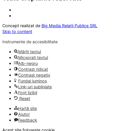
Concept realizat de
Big Media Relații Publice SRL
Skip to content
Instrumente de accesibilitate
Măriți textul
Micșorați textul
Alb-negru
Contrast ridicat
Contrast negativ
Fundal luminos
Link-uri subliniate
Font lizibil
Reset
Hartă site
Ajutor
Feedback
Acest site folosește cookie