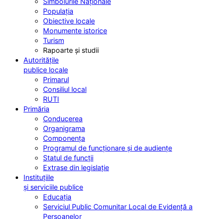
Simbolurile Naționale
Populația
Obiective locale
Monumente istorice
Turism
Rapoarte și studii
Autoritățile
publice locale
Primarul
Consiliul local
RUTI
Primăria
Conducerea
Organigrama
Componența
Programul de funcționare și de audiențe
Statul de funcții
Extrase din legislație
Instituțiile
și serviciile publice
Educația
Serviciul Public Comunitar Local de Evidență a
Persoanelor