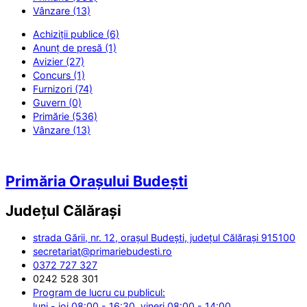
Vânzare (13)
Achiziții publice (6)
Anunț de presă (1)
Avizier (27)
Concurs (1)
Furnizori (74)
Guvern (0)
Primărie (536)
Vânzare (13)
Primăria Orașului Budești
Județul
Călărași
strada Gării, nr. 12, orașul Budești, județul Călărași 915100
secretariat@primariebudesti.ro
0372 727 327
0242 528 301
Program de lucru cu publicul:
luni - joi 08:00 - 16:30, vineri 08:00 - 14:00