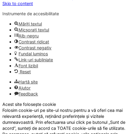
Skip to content
Instrumente de accesibilitate
Măriți textul
Micșorați textul
Alb-negru
Contrast ridicat
Contrast negativ
Fundal luminos
Link-uri subliniate
Font lizibil
Reset
Hartă site
Ajutor
Feedback
Acest site folosește cookie
Folosim cookie-uri pe site-ul nostru pentru a vă oferi cea mai
relevantă experiență, reținând preferințele și vizitele
dumneavoastră. Prin efectuarea unui click pe butonul „Sunt de
acord”, sunteți de acord ca TOATE cookie-urile să fie utilizate.