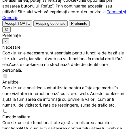
De asemenea, puteți să refuzați cookie-urile opționale prin
apăsarea butonului „Refuz”. Prin continuarea accesării sau
utilizării Site-ului web vă exprimați acordul cu privire la
Termeni și
Condiții
.
Accept TOATE
Resping opționale
Preferințe
🍪
Preferințe
×
Necesare
Cookie-urile necesare sunt esențiale pentru funcțiile de bază ale
site-ului web, iar site-ul web nu va funcționa în modul dorit fără
ele.Aceste cookie-uri nu stochează date de identificare
personală.
Analitice
Cookie-urile analitice sunt utilizate pentru a înțelege modul în
care vizitatorii interacționează cu site-ul web. Aceste cookie-uri
ajută la furnizarea de informații cu privire la valori, cum ar fi
numărul de vizitatori, rata de respingere, sursa de trafic etc.
Funcționalitate
Cookie-urile de funcționalitate ajută la realizarea anumitor
funcționalități, cum ar fi partajarea conținutului site-ului web pe