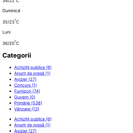
34/22
C
Duminică
°
35/23
C
Luni
°
36/20
C
Categorii
Achiziții publice (6)
Anunț de presă (1)
Avizier (27)
Concurs (1)
Furnizori (74)
Guvern (0)
Primărie (538)
Vânzare (13)
Achiziții publice (6)
Anunț de presă (1)
Avizier (27)