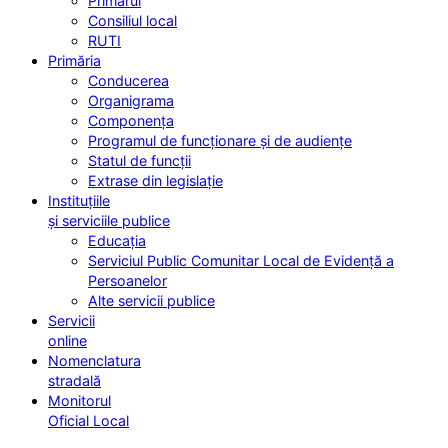
Primarul
Consiliul local
RUTI
Primăria
Conducerea
Organigrama
Componența
Programul de funcționare și de audiențe
Statul de funcții
Extrase din legislație
Instituțiile
și serviciile publice
Educația
Serviciul Public Comunitar Local de Evidență a
Persoanelor
Alte servicii publice
Servicii
online
Nomenclatura
stradală
Monitorul
Oficial Local