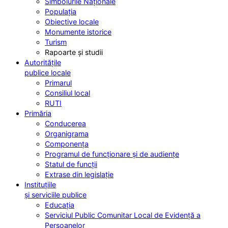
Simbolurile Naționale
Populația
Obiective locale
Monumente istorice
Turism
Rapoarte și studii
Autoritățile
publice locale
Primarul
Consiliul local
RUTI
Primăria
Conducerea
Organigrama
Componența
Programul de funcționare și de audiențe
Statul de funcții
Extrase din legislație
Instituțiile
și serviciile publice
Educația
Serviciul Public Comunitar Local de Evidență a
Persoanelor