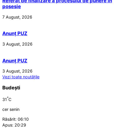
Referat de finalizare a procesului de punere în
posesie
7 August, 2026
Anunț PUZ
3 August, 2026
Anunț PUZ
3 August, 2026
Vezi toate noutățile
Budești
°
31
C
cer senin
Răsărit: 06:10
Apus: 20:29