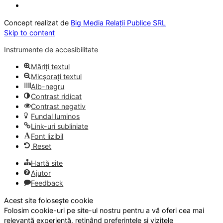
Concept realizat de
Big Media Relații Publice SRL
Skip to content
Instrumente de accesibilitate
Măriți textul
Micșorați textul
Alb-negru
Contrast ridicat
Contrast negativ
Fundal luminos
Link-uri subliniate
Font lizibil
Reset
Hartă site
Ajutor
Feedback
Acest site folosește cookie
Folosim cookie-uri pe site-ul nostru pentru a vă oferi cea mai
relevantă experiență, reținând preferințele și vizitele