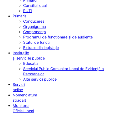
Primarul
Consiliul local
RUTI
Primăria
Conducerea
Organigrama
Componența
Programul de funcționare și de audiențe
Statul de funcții
Extrase din legislație
Instituțiile
și serviciile publice
Educația
Serviciul Public Comunitar Local de Evidență a
Persoanelor
Alte servicii publice
Servicii
online
Nomenclatura
stradală
Monitorul
Oficial Local