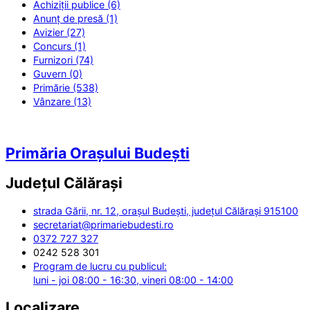
Achiziții publice (6)
Anunț de presă (1)
Avizier (27)
Concurs (1)
Furnizori (74)
Guvern (0)
Primărie (538)
Vânzare (13)
Primăria Orașului Budești
Județul
Călărași
strada Gării, nr. 12, orașul Budești, județul Călărași 915100
secretariat@primariebudesti.ro
0372 727 327
0242 528 301
Program de lucru cu publicul:
luni - joi 08:00 - 16:30, vineri 08:00 - 14:00
Localizare