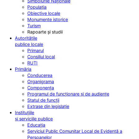
Simbolurile Naționale
Populația
Obiective locale
Monumente istorice
Turism
Rapoarte și studii
Autoritățile
publice locale
Primarul
Consiliul local
RUTI
Primăria
Conducerea
Organigrama
Componența
Programul de funcționare și de audiențe
Statul de funcții
Extrase din legislație
Instituțiile
și serviciile publice
Educația
Serviciul Public Comunitar Local de Evidență a
Persoanelor