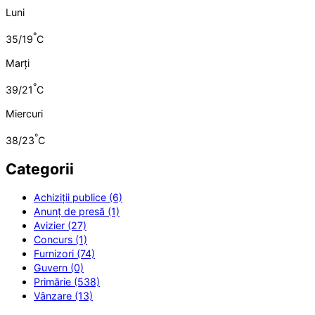
Luni
°
35/19
C
Marți
°
39/21
C
Miercuri
°
38/23
C
Categorii
Achiziții publice (6)
Anunț de presă (1)
Avizier (27)
Concurs (1)
Furnizori (74)
Guvern (0)
Primărie (538)
Vânzare (13)