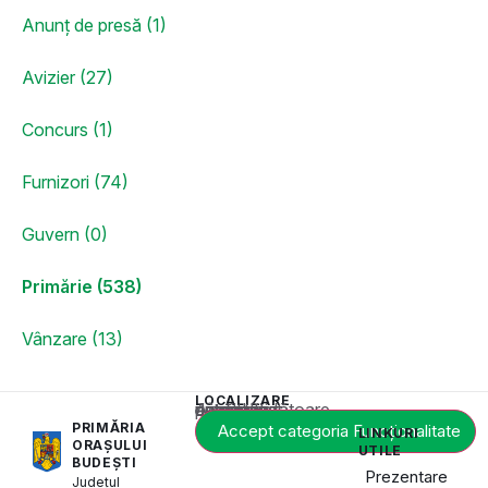
Anunț de presă (1)
Avizier (27)
Concurs (1)
Furnizori (74)
Guvern (0)
Primărie (538)
Vânzare (13)
LOCALIZARE
Acest conținut este blocat până când acceptați categoria corespunzătoare de cookie-uri.
PRIMĂRIA
Accept categoria Funcționalitate
LINKURI
ORAȘULUI
UTILE
BUDEȘTI
Prezentare
Județul