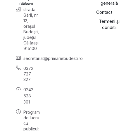
generală
Călărași
strada
Contact
Gării, nr.
12,
Termeni și
orașul
condiții
Budești,
județul
Călărași
915100
secretariat@primariebudesti.ro
0372
727
327
0242
528
301
Program
de lucru
cu
publicul: