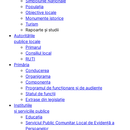
Simbolurile Naționale
Populația
Obiective locale
Monumente istorice
Turism
Rapoarte și studii
Autoritățile
publice locale
Primarul
Consiliul local
RUTI
Primăria
Conducerea
Organigrama
Componența
Programul de funcționare și de audiențe
Statul de funcții
Extrase din legislație
Instituțiile
și serviciile publice
Educația
Serviciul Public Comunitar Local de Evidență a
Persoanelor