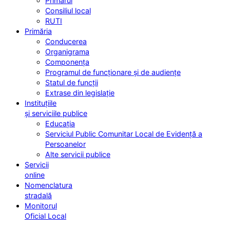
Primarul
Consiliul local
RUTI
Primăria
Conducerea
Organigrama
Componența
Programul de funcționare și de audiențe
Statul de funcții
Extrase din legislație
Instituțiile
și serviciile publice
Educația
Serviciul Public Comunitar Local de Evidență a
Persoanelor
Alte servicii publice
Servicii
online
Nomenclatura
stradală
Monitorul
Oficial Local