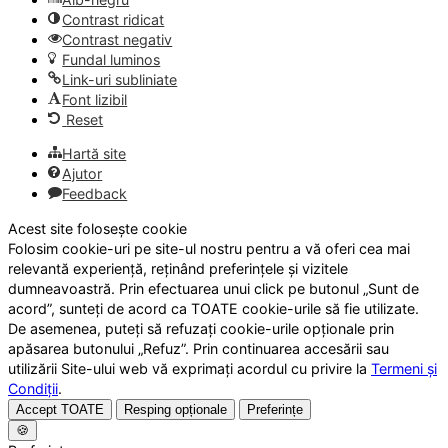
Contrast ridicat
Contrast negativ
Fundal luminos
Link-uri subliniate
Font lizibil
Reset
Hartă site
Ajutor
Feedback
Acest site folosește cookie
Folosim cookie-uri pe site-ul nostru pentru a vă oferi cea mai
relevantă experiență, reținând preferințele și vizitele
dumneavoastră. Prin efectuarea unui click pe butonul „Sunt de
acord”, sunteți de acord ca TOATE cookie-urile să fie utilizate.
De asemenea, puteți să refuzați cookie-urile opționale prin
apăsarea butonului „Refuz”. Prin continuarea accesării sau
utilizării Site-ului web vă exprimați acordul cu privire la
Termeni și
Condiții
.
Accept TOATE
Resping opționale
Preferințe
🍪