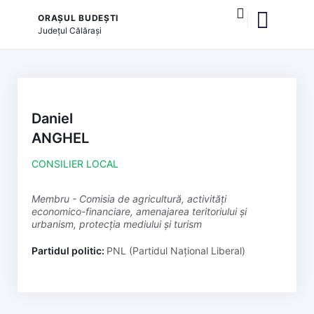
ORAȘUL BUDEȘTI
Județul
Călărași
și serviciile publice
Daniel
ANGHEL
CONSILIER LOCAL
membru - Comisia de agricultură, activități
economico-financiare, amenajarea teritoriului și
urbanism, protecția mediului și turism
Partidul politic:
PNL (Partidul Național Liberal)