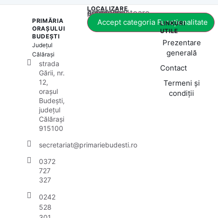
LOCALIZARE
Acest conținut este blocat până când acceptați categoria corespunzătoare de cookie-uri.
PRIMĂRIA
Accept categoria Funcționalitate
LINKURI
ORAȘULUI
UTILE
BUDEȘTI
Prezentare
Județul
generală
Călărași
strada
Contact
Gării, nr.
12,
Termeni și
orașul
condiții
Budești,
județul
Călărași
915100
secretariat@primariebudesti.ro
0372
727
327
0242
528
301