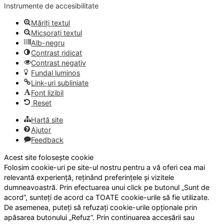
Instrumente de accesibilitate
Măriți textul
Micșorați textul
Alb-negru
Contrast ridicat
Contrast negativ
Fundal luminos
Link-uri subliniate
Font lizibil
Reset
Hartă site
Ajutor
Feedback
Acest site folosește cookie
Folosim cookie-uri pe site-ul nostru pentru a vă oferi cea mai
relevantă experiență, reținând preferințele și vizitele
dumneavoastră. Prin efectuarea unui click pe butonul „Sunt de
acord”, sunteți de acord ca TOATE cookie-urile să fie utilizate.
De asemenea, puteți să refuzați cookie-urile opționale prin
apăsarea butonului „Refuz”. Prin continuarea accesării sau