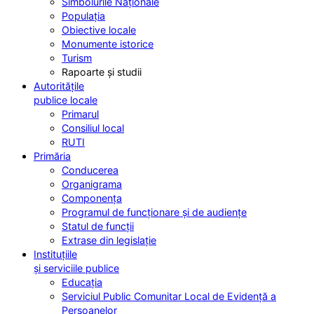
Simbolurile Naționale
Populația
Obiective locale
Monumente istorice
Turism
Rapoarte și studii
Autoritățile
publice locale
Primarul
Consiliul local
RUTI
Primăria
Conducerea
Organigrama
Componența
Programul de funcționare și de audiențe
Statul de funcții
Extrase din legislație
Instituțiile
și serviciile publice
Educația
Serviciul Public Comunitar Local de Evidență a
Persoanelor