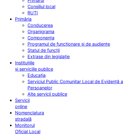
Primarul
Consiliul local
RUTI
Primăria
Conducerea
Organigrama
Componența
Programul de funcționare și de audiențe
Statul de funcții
Extrase din legislație
Instituțiile
și serviciile publice
Educația
Serviciul Public Comunitar Local de Evidență a
Persoanelor
Alte servicii publice
Servicii
online
Nomenclatura
stradală
Monitorul
Oficial Local