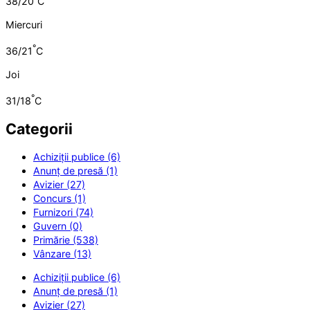
38/20
C
Miercuri
°
36/21
C
Joi
°
31/18
C
Categorii
Achiziții publice (6)
Anunț de presă (1)
Avizier (27)
Concurs (1)
Furnizori (74)
Guvern (0)
Primărie (538)
Vânzare (13)
Achiziții publice (6)
Anunț de presă (1)
Avizier (27)