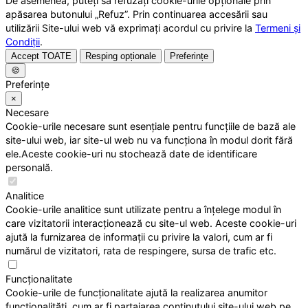
De asemenea, puteți să refuzați cookie-urile opționale prin
apăsarea butonului „Refuz”. Prin continuarea accesării sau
utilizării Site-ului web vă exprimați acordul cu privire la
Termeni și
Condiții
.
Accept TOATE
Resping opționale
Preferințe
🍪
Preferințe
×
Necesare
Cookie-urile necesare sunt esențiale pentru funcțiile de bază ale
site-ului web, iar site-ul web nu va funcționa în modul dorit fără
ele.Aceste cookie-uri nu stochează date de identificare
personală.
Analitice
Cookie-urile analitice sunt utilizate pentru a înțelege modul în
care vizitatorii interacționează cu site-ul web. Aceste cookie-uri
ajută la furnizarea de informații cu privire la valori, cum ar fi
numărul de vizitatori, rata de respingere, sursa de trafic etc.
Funcționalitate
Cookie-urile de funcționalitate ajută la realizarea anumitor
funcționalități, cum ar fi partajarea conținutului site-ului web pe