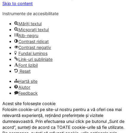
Skip to content
Instrumente de accesibilitate
Măriți textul
Micșorați textul
Alb-negru
Contrast ridicat
Contrast negativ
Fundal luminos
Link-uri subliniate
Font lizibil
Reset
Hartă site
Ajutor
Feedback
Acest site folosește cookie
Folosim cookie-uri pe site-ul nostru pentru a vă oferi cea mai
relevantă experiență, reținând preferințele și vizitele
dumneavoastră. Prin efectuarea unui click pe butonul „Sunt de
acord”, sunteți de acord ca TOATE cookie-urile să fie utilizate.