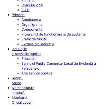
Primarul
Consiliul local
RUTI
Primăria
Conducerea
Organigrama
Componența
Programul de funcționare și de audiențe
Statul de funcții
Extrase din legislație
Instituțiile
și serviciile publice
Educația
Serviciul Public Comunitar Local de Evidență a
Persoanelor
Alte servicii publice
Servicii
online
Nomenclatura
stradală
Monitorul
Oficial Local