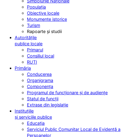
Simbolurile Naționale
Populația
Obiective locale
Monumente istorice
Turism
Rapoarte și studii
Autoritățile
publice locale
Primarul
Consiliul local
RUTI
Primăria
Conducerea
Organigrama
Componența
Programul de funcționare și de audiențe
Statul de funcții
Extrase din legislație
Instituțiile
și serviciile publice
Educația
Serviciul Public Comunitar Local de Evidență a
Persoanelor