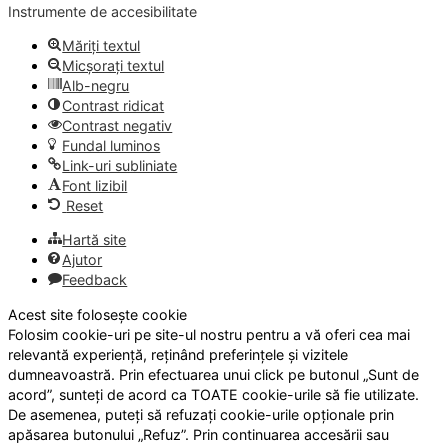
Instrumente de accesibilitate
Măriți textul
Micșorați textul
Alb-negru
Contrast ridicat
Contrast negativ
Fundal luminos
Link-uri subliniate
Font lizibil
Reset
Hartă site
Ajutor
Feedback
Acest site folosește cookie
Folosim cookie-uri pe site-ul nostru pentru a vă oferi cea mai
relevantă experiență, reținând preferințele și vizitele
dumneavoastră. Prin efectuarea unui click pe butonul „Sunt de
acord”, sunteți de acord ca TOATE cookie-urile să fie utilizate.
De asemenea, puteți să refuzați cookie-urile opționale prin
apăsarea butonului „Refuz”. Prin continuarea accesării sau