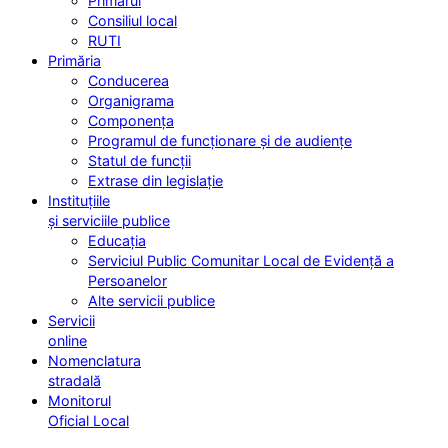
Primarul
Consiliul local
RUTI
Primăria
Conducerea
Organigrama
Componența
Programul de funcționare și de audiențe
Statul de funcții
Extrase din legislație
Instituțiile
și serviciile publice
Educația
Serviciul Public Comunitar Local de Evidență a
Persoanelor
Alte servicii publice
Servicii
online
Nomenclatura
stradală
Monitorul
Oficial Local