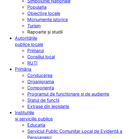
Simbolurile Naționale
Populația
Obiective locale
Monumente istorice
Turism
Rapoarte și studii
Autoritățile
publice locale
Primarul
Consiliul local
RUTI
Primăria
Conducerea
Organigrama
Componența
Programul de funcționare și de audiențe
Statul de funcții
Extrase din legislație
Instituțiile
și serviciile publice
Educația
Serviciul Public Comunitar Local de Evidență a
Persoanelor