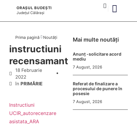
ORAȘUL BUDEȘTI
Județul
Călărași
și serviciile publice
Prima pagină
Noutăți
Mai multe noutăți
instructiuni
Anunț -solicitare acord
recensamant
mediu
7 August, 2026
18 Februarie
2022
în
PRIMĂRIE
Referat de finalizare a
procesului de punere în
posesie
7 August, 2026
Instructiuni
UCIR_autorecenzare
asistata_ARA