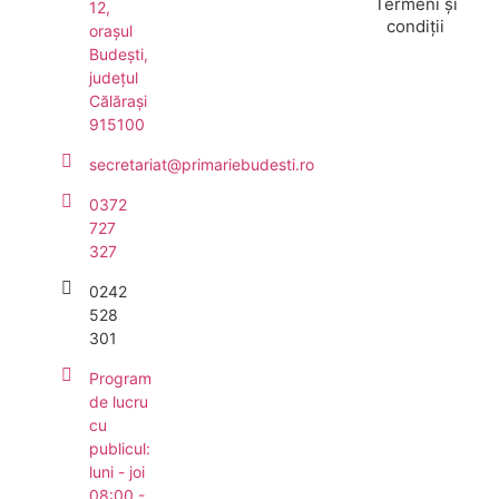
Termeni și
12,
condiții
orașul
Budești,
județul
Călărași
915100
secretariat@primariebudesti.ro
0372
727
327
0242
528
301
Program
de lucru
cu
publicul:
luni - joi
08:00 -