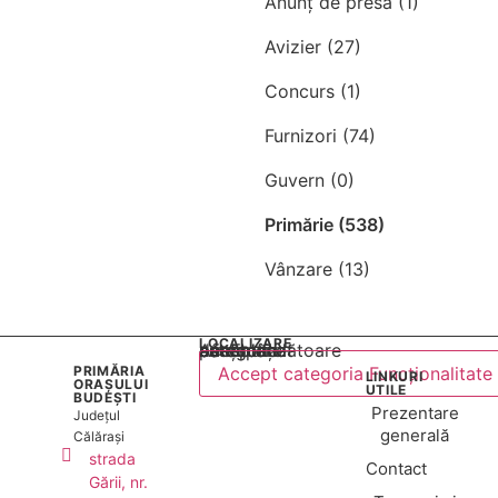
Anunț de presă (1)
Avizier (27)
Concurs (1)
Furnizori (74)
Guvern (0)
Primărie (538)
Vânzare (13)
LOCALIZARE
Acest conținut este blocat până când acceptați categoria corespunzătoare de cookie-uri.
PRIMĂRIA
Accept categoria Funcționalitate
LINKURI
ORAȘULUI
UTILE
BUDEȘTI
Prezentare
Județul
generală
Călărași
strada
Contact
Gării, nr.