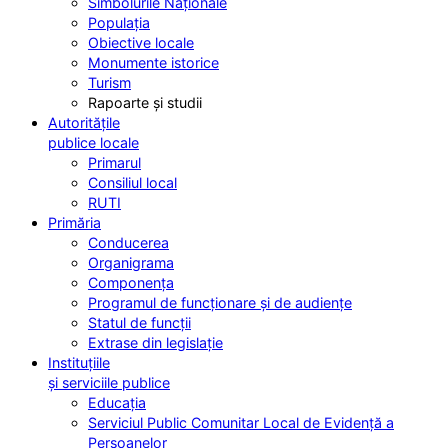
Simbolurile Naționale
Populația
Obiective locale
Monumente istorice
Turism
Rapoarte și studii
Autoritățile
publice locale
Primarul
Consiliul local
RUTI
Primăria
Conducerea
Organigrama
Componența
Programul de funcționare și de audiențe
Statul de funcții
Extrase din legislație
Instituțiile
și serviciile publice
Educația
Serviciul Public Comunitar Local de Evidență a
Persoanelor