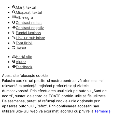
Măriți textul
Micșorați textul
Alb-negru
Contrast ridicat
Contrast negativ
Fundal luminos
Link-uri subliniate
Font lizibil
Reset
Hartă site
Ajutor
Feedback
Acest site folosește cookie
Folosim cookie-uri pe site-ul nostru pentru a vă oferi cea mai
relevantă experiență, reținând preferințele și vizitele
dumneavoastră. Prin efectuarea unui click pe butonul „Sunt de
acord”, sunteți de acord ca TOATE cookie-urile să fie utilizate.
De asemenea, puteți să refuzați cookie-urile opționale prin
apăsarea butonului „Refuz”. Prin continuarea accesării sau
utilizării Site-ului web vă exprimați acordul cu privire la
Termeni și