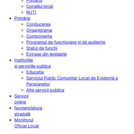
Primarul
Consiliul local
RUTI
Primăria
Conducerea
Organigrama
Componența
Programul de funcționare și de audiențe
Statul de funcții
Extrase din legislație
Instituțiile
și serviciile publice
Educația
Serviciul Public Comunitar Local de Evidență a
Persoanelor
Alte servicii publice
Servicii
online
Nomenclatura
stradală
Monitorul
Oficial Local