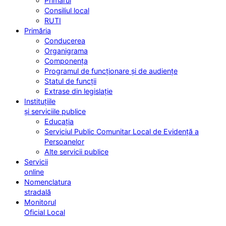
Primarul
Consiliul local
RUTI
Primăria
Conducerea
Organigrama
Componența
Programul de funcționare și de audiențe
Statul de funcții
Extrase din legislație
Instituțiile
și serviciile publice
Educația
Serviciul Public Comunitar Local de Evidență a
Persoanelor
Alte servicii publice
Servicii
online
Nomenclatura
stradală
Monitorul
Oficial Local