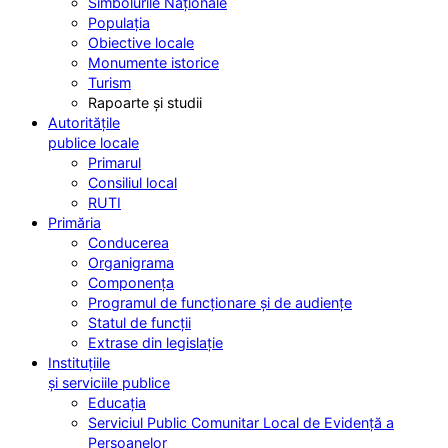
Simbolurile Naționale
Populația
Obiective locale
Monumente istorice
Turism
Rapoarte și studii
Autoritățile
publice locale
Primarul
Consiliul local
RUTI
Primăria
Conducerea
Organigrama
Componența
Programul de funcționare și de audiențe
Statul de funcții
Extrase din legislație
Instituțiile
și serviciile publice
Educația
Serviciul Public Comunitar Local de Evidență a
Persoanelor