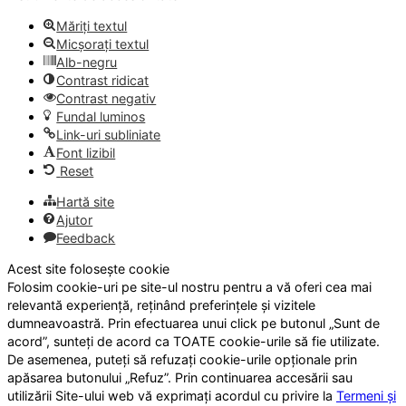
Măriți textul
Micșorați textul
Alb-negru
Contrast ridicat
Contrast negativ
Fundal luminos
Link-uri subliniate
Font lizibil
Reset
Hartă site
Ajutor
Feedback
Acest site folosește cookie
Folosim cookie-uri pe site-ul nostru pentru a vă oferi cea mai
relevantă experiență, reținând preferințele și vizitele
dumneavoastră. Prin efectuarea unui click pe butonul „Sunt de
acord”, sunteți de acord ca TOATE cookie-urile să fie utilizate.
De asemenea, puteți să refuzați cookie-urile opționale prin
apăsarea butonului „Refuz”. Prin continuarea accesării sau
utilizării Site-ului web vă exprimați acordul cu privire la
Termeni și