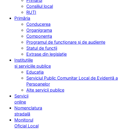
Primarul
Consiliul local
RUTI
Primăria
Conducerea
Organigrama
Componența
Programul de funcționare și de audiențe
Statul de funcții
Extrase din legislație
Instituțiile
și serviciile publice
Educația
Serviciul Public Comunitar Local de Evidență a
Persoanelor
Alte servicii publice
Servicii
online
Nomenclatura
stradală
Monitorul
Oficial Local