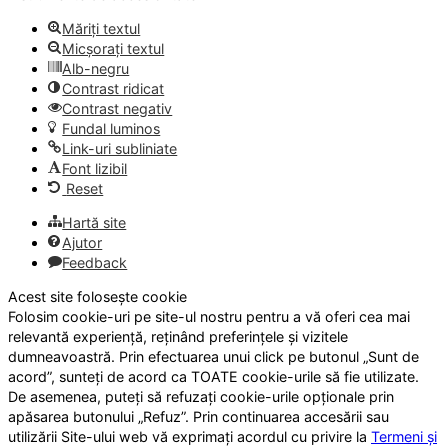
Măriți textul
Micșorați textul
Alb-negru
Contrast ridicat
Contrast negativ
Fundal luminos
Link-uri subliniate
Font lizibil
Reset
Hartă site
Ajutor
Feedback
Acest site folosește cookie
Folosim cookie-uri pe site-ul nostru pentru a vă oferi cea mai
relevantă experiență, reținând preferințele și vizitele
dumneavoastră. Prin efectuarea unui click pe butonul „Sunt de
acord”, sunteți de acord ca TOATE cookie-urile să fie utilizate.
De asemenea, puteți să refuzați cookie-urile opționale prin
apăsarea butonului „Refuz”. Prin continuarea accesării sau
utilizării Site-ului web vă exprimați acordul cu privire la
Termeni și