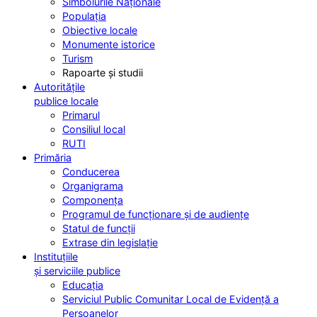
Simbolurile Naționale
Populația
Obiective locale
Monumente istorice
Turism
Rapoarte și studii
Autoritățile
publice locale
Primarul
Consiliul local
RUTI
Primăria
Conducerea
Organigrama
Componența
Programul de funcționare și de audiențe
Statul de funcții
Extrase din legislație
Instituțiile
și serviciile publice
Educația
Serviciul Public Comunitar Local de Evidență a
Persoanelor