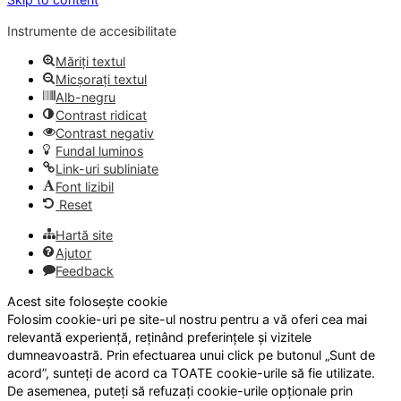
Instrumente de accesibilitate
Măriți textul
Micșorați textul
Alb-negru
Contrast ridicat
Contrast negativ
Fundal luminos
Link-uri subliniate
Font lizibil
Reset
Hartă site
Ajutor
Feedback
Acest site folosește cookie
Folosim cookie-uri pe site-ul nostru pentru a vă oferi cea mai
relevantă experiență, reținând preferințele și vizitele
dumneavoastră. Prin efectuarea unui click pe butonul „Sunt de
acord”, sunteți de acord ca TOATE cookie-urile să fie utilizate.
De asemenea, puteți să refuzați cookie-urile opționale prin