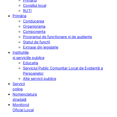
Primarul
Consiliul local
RUTI
Primăria
Conducerea
Organigrama
Componența
Programul de funcționare și de audiențe
Statul de funcții
Extrase din legislație
Instituțiile
și serviciile publice
Educația
Serviciul Public Comunitar Local de Evidență a
Persoanelor
Alte servicii publice
Servicii
online
Nomenclatura
stradală
Monitorul
Oficial Local