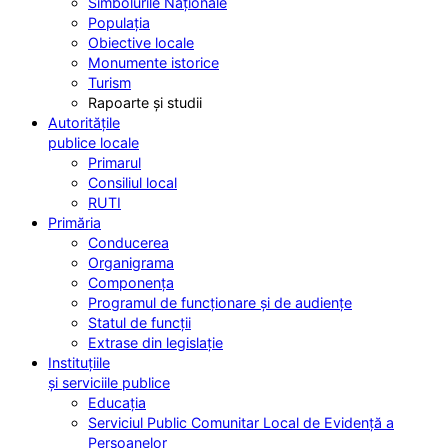
Simbolurile Naționale
Populația
Obiective locale
Monumente istorice
Turism
Rapoarte și studii
Autoritățile
publice locale
Primarul
Consiliul local
RUTI
Primăria
Conducerea
Organigrama
Componența
Programul de funcționare și de audiențe
Statul de funcții
Extrase din legislație
Instituțiile
și serviciile publice
Educația
Serviciul Public Comunitar Local de Evidență a
Persoanelor