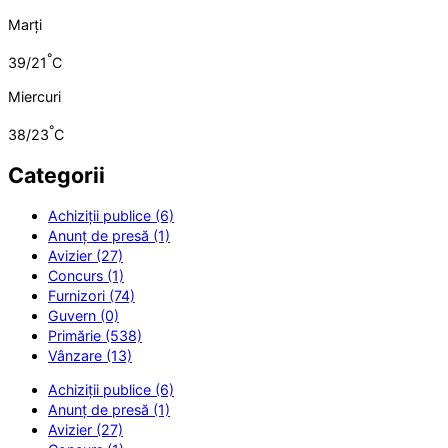
Marți
°
39/21
C
Miercuri
°
38/23
C
Categorii
Achiziții publice (6)
Anunț de presă (1)
Avizier (27)
Concurs (1)
Furnizori (74)
Guvern (0)
Primărie (538)
Vânzare (13)
Achiziții publice (6)
Anunț de presă (1)
Avizier (27)