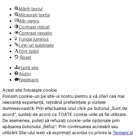
Măriți textul
Micșorați textul
Alb-negru
Contrast ridicat
Contrast negativ
Fundal luminos
Link-uri subliniate
Font lizibil
Reset
Hartă site
Ajutor
Feedback
Acest site folosește cookie
Folosim cookie-uri pe site-ul nostru pentru a vă oferi cea mai
relevantă experiență, reținând preferințele și vizitele
dumneavoastră. Prin efectuarea unui click pe butonul „Sunt de
acord”, sunteți de acord ca TOATE cookie-urile să fie utilizate.
De asemenea, puteți să refuzați cookie-urile opționale prin
apăsarea butonului „Refuz”. Prin continuarea accesării sau
utilizării Site-ului web vă exprimați acordul cu privire la
Termeni și