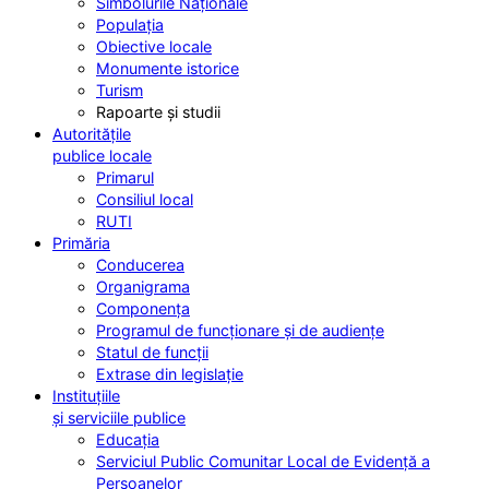
Simbolurile Naționale
Populația
Obiective locale
Monumente istorice
Turism
Rapoarte și studii
Autoritățile
publice locale
Primarul
Consiliul local
RUTI
Primăria
Conducerea
Organigrama
Componența
Programul de funcționare și de audiențe
Statul de funcții
Extrase din legislație
Instituțiile
și serviciile publice
Educația
Serviciul Public Comunitar Local de Evidență a
Persoanelor