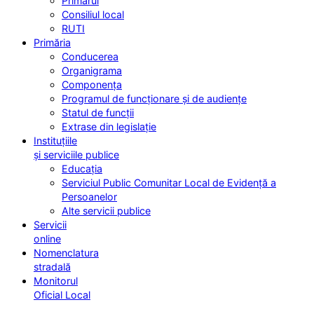
Primarul
Consiliul local
RUTI
Primăria
Conducerea
Organigrama
Componența
Programul de funcționare și de audiențe
Statul de funcții
Extrase din legislație
Instituțiile
și serviciile publice
Educația
Serviciul Public Comunitar Local de Evidență a
Persoanelor
Alte servicii publice
Servicii
online
Nomenclatura
stradală
Monitorul
Oficial Local