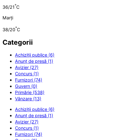
°
36/21
C
Marți
°
38/20
C
Categorii
Achiziții publice (6)
Anunț de presă (1)
Avizier (27)
Concurs (1)
Furnizori (74)
Guvern (0)
Primărie (538)
Vânzare (13)
Achiziții publice (6)
Anunț de presă (1)
Avizier (27)
Concurs (1)
Furnizori (74)