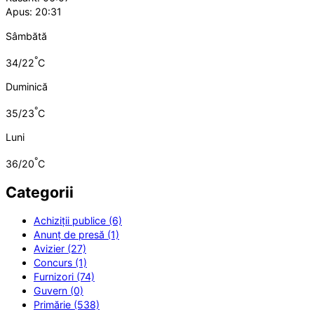
Apus: 20:31
Sâmbătă
°
34/22
C
Duminică
°
35/23
C
Luni
°
36/20
C
Categorii
Achiziții publice (6)
Anunț de presă (1)
Avizier (27)
Concurs (1)
Furnizori (74)
Guvern (0)
Primărie (538)