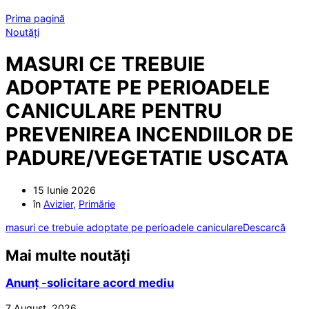
Prima pagină
Noutăți
MASURI CE TREBUIE
ADOPTATE PE PERIOADELE
CANICULARE PENTRU
PREVENIREA INCENDIILOR DE
PADURE/VEGETATIE USCATA
15 Iunie 2026
în
Avizier
,
Primărie
masuri ce trebuie adoptate pe perioadele caniculare
Descarcă
Mai multe noutăți
Anunț -solicitare acord mediu
7 August, 2026