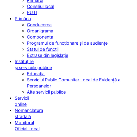
Primarul
Consiliul local
RUTI
Primăria
Conducerea
Organigrama
Componența
Programul de funcționare și de audiențe
Statul de funcții
Extrase din legislație
Instituțiile
și serviciile publice
Educația
Serviciul Public Comunitar Local de Evidență a
Persoanelor
Alte servicii publice
Servicii
online
Nomenclatura
stradală
Monitorul
Oficial Local