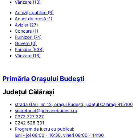
Vânzare (13)
Achiziții publice (6)
Anunț de presă (1)
Avizier (27)
Concurs (1)
Furnizori (74)
Guvern (0)
Primărie (538)
Vânzare (13)
Primăria Orașului Budești
Județul
Călărași
strada Gării, nr. 12, orașul Budești, județul Călărași 915100
secretariat@primariebudesti.ro
0372 727 327
0242 528 301
Program de lucru cu publicul:
luni - joi 08:00 - 16:30, vineri 08:00 - 14:00