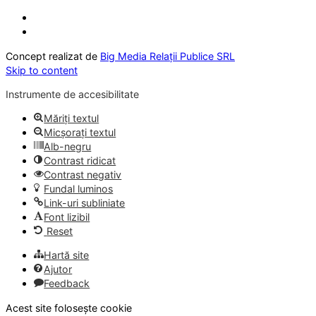
Concept realizat de
Big Media Relații Publice SRL
Skip to content
Instrumente de accesibilitate
Măriți textul
Micșorați textul
Alb-negru
Contrast ridicat
Contrast negativ
Fundal luminos
Link-uri subliniate
Font lizibil
Reset
Hartă site
Ajutor
Feedback
Acest site folosește cookie