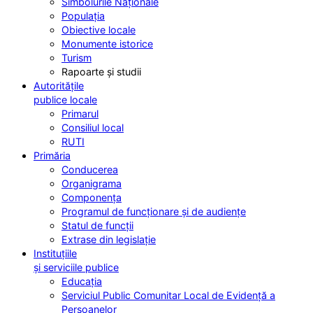
Simbolurile Naționale
Populația
Obiective locale
Monumente istorice
Turism
Rapoarte și studii
Autoritățile
publice locale
Primarul
Consiliul local
RUTI
Primăria
Conducerea
Organigrama
Componența
Programul de funcționare și de audiențe
Statul de funcții
Extrase din legislație
Instituțiile
și serviciile publice
Educația
Serviciul Public Comunitar Local de Evidență a
Persoanelor