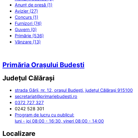
Anunț de presă (1)
Avizier (27)
Concurs (1)
Furnizori (74)
Guvern (0)
Primărie (536)
Vânzare (13)
Primăria Orașului Budești
Județul
Călărași
strada Gării, nr. 12, orașul Budești, județul Călărași 915100
secretariat@primariebudesti.ro
0372 727 327
0242 528 301
Program de lucru cu publicul:
luni - joi 08:00 - 16:30, vineri 08:00 - 14:00
Localizare