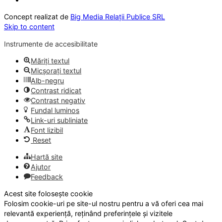
Concept realizat de
Big Media Relații Publice SRL
Skip to content
Instrumente de accesibilitate
Măriți textul
Micșorați textul
Alb-negru
Contrast ridicat
Contrast negativ
Fundal luminos
Link-uri subliniate
Font lizibil
Reset
Hartă site
Ajutor
Feedback
Acest site folosește cookie
Folosim cookie-uri pe site-ul nostru pentru a vă oferi cea mai
relevantă experiență, reținând preferințele și vizitele