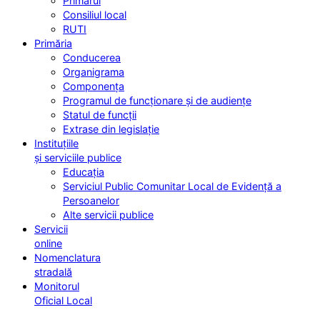
Primarul
Consiliul local
RUTI
Primăria
Conducerea
Organigrama
Componența
Programul de funcționare și de audiențe
Statul de funcții
Extrase din legislație
Instituțiile
și serviciile publice
Educația
Serviciul Public Comunitar Local de Evidență a
Persoanelor
Alte servicii publice
Servicii
online
Nomenclatura
stradală
Monitorul
Oficial Local