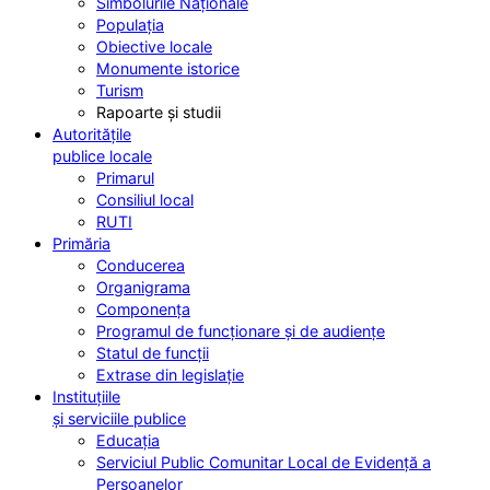
Simbolurile Naționale
Populația
Obiective locale
Monumente istorice
Turism
Rapoarte și studii
Autoritățile
publice locale
Primarul
Consiliul local
RUTI
Primăria
Conducerea
Organigrama
Componența
Programul de funcționare și de audiențe
Statul de funcții
Extrase din legislație
Instituțiile
și serviciile publice
Educația
Serviciul Public Comunitar Local de Evidență a
Persoanelor