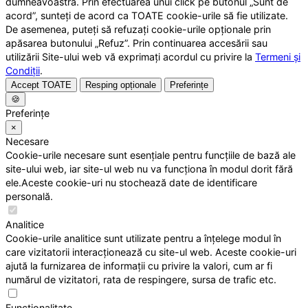
dumneavoastră. Prin efectuarea unui click pe butonul „Sunt de
acord”, sunteți de acord ca TOATE cookie-urile să fie utilizate.
De asemenea, puteți să refuzați cookie-urile opționale prin
apăsarea butonului „Refuz”. Prin continuarea accesării sau
utilizării Site-ului web vă exprimați acordul cu privire la
Termeni și
Condiții
.
Accept TOATE
Resping opționale
Preferințe
🍪
Preferințe
×
Necesare
Cookie-urile necesare sunt esențiale pentru funcțiile de bază ale
site-ului web, iar site-ul web nu va funcționa în modul dorit fără
ele.Aceste cookie-uri nu stochează date de identificare
personală.
Analitice
Cookie-urile analitice sunt utilizate pentru a înțelege modul în
care vizitatorii interacționează cu site-ul web. Aceste cookie-uri
ajută la furnizarea de informații cu privire la valori, cum ar fi
numărul de vizitatori, rata de respingere, sursa de trafic etc.
Funcționalitate