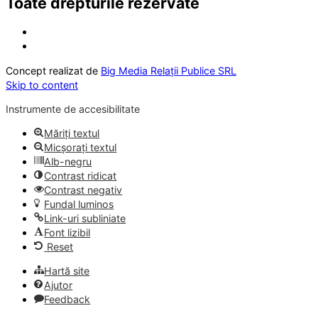
Toate drepturile rezervate
Concept realizat de
Big Media Relații Publice SRL
Skip to content
Instrumente de accesibilitate
Măriți textul
Micșorați textul
Alb-negru
Contrast ridicat
Contrast negativ
Fundal luminos
Link-uri subliniate
Font lizibil
Reset
Hartă site
Ajutor
Feedback