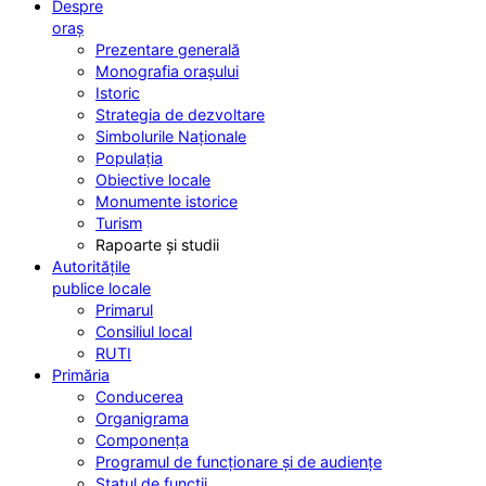
Despre
oraș
Prezentare generală
Monografia orașului
Istoric
Strategia de dezvoltare
Simbolurile Naționale
Populația
Obiective locale
Monumente istorice
Turism
Rapoarte și studii
Autoritățile
publice locale
Primarul
Consiliul local
RUTI
Primăria
Conducerea
Organigrama
Componența
Programul de funcționare și de audiențe
Statul de funcții