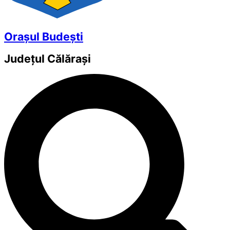
Orașul Budești
Județul
Călărași