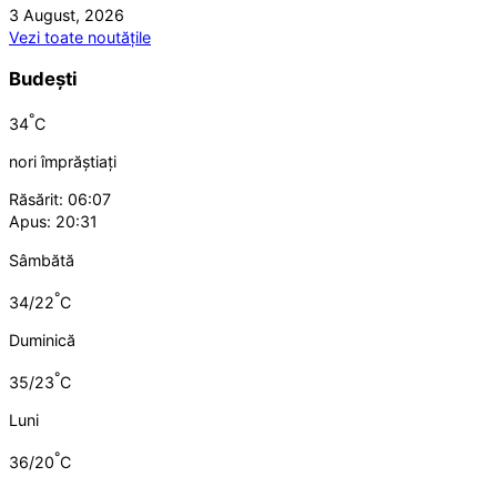
3 August, 2026
Vezi toate noutățile
Budești
°
34
C
nori împrăștiați
Răsărit: 06:07
Apus: 20:31
Sâmbătă
°
34/22
C
Duminică
°
35/23
C
Luni
°
36/20
C