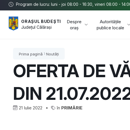
Program de lucru: luni - joi 08:00 - 16:30, vineri 08:00 - 14:0
Despre
Autoritățile
ORAȘUL BUDEȘTI
Județul
Călărași
oraș
publice locale
Prima pagină
Noutăți
OFERTA DE V
DIN 21.07.202
21 Iulie 2022
în
PRIMĂRIE