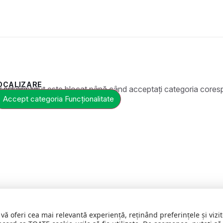
OCALIZARE
t este blocat până când acceptați categoria corespunzătoare de cookie-uri.
Accept categoria Funcționalitate
 vă oferi cea mai relevantă experiență, reținând preferințele și vi