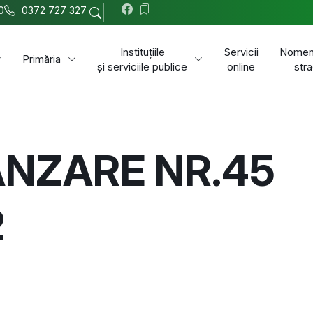
0
0372 727 327
Instituțiile
Servicii
Nomenc
Primăria
și serviciile publice
online
stra
ĂNZARE NR.45
2