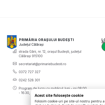
PRIMĂRIA ORAȘULUI BUDEȘTI
L
Acest conținu
Județul
Călărași
strada Gării, nr. 12, orașul Budești, județul
Călărași 915100
secretariat@primariebudesti.ro
0372 727 327
0242 528 301
Program de lucru cu publicul:
luni - joi 08:00
- 16:30, vineri 08:00 - 14:00
Acest site folosește cookie
Folosim cookie-uri pe site-ul nostru pentru a