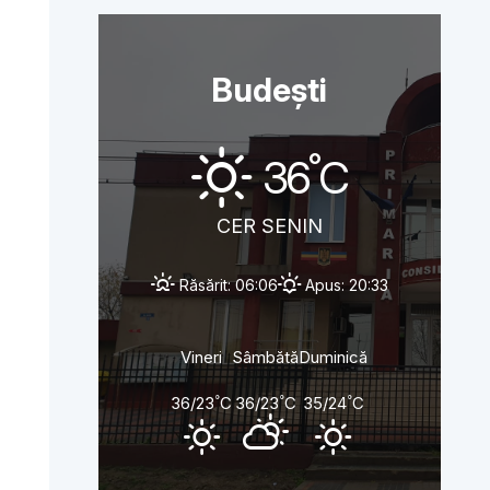
Budești
°
36
C
CER SENIN
Răsărit: 06:06
Apus: 20:33
Vineri
Sâmbătă
Duminică
°
°
°
36/23
C
36/23
C
35/24
C