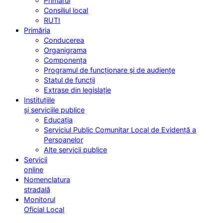
Primarul
Consiliul local
RUTI
Primăria
Conducerea
Organigrama
Componența
Programul de funcționare și de audiențe
Statul de funcții
Extrase din legislație
Instituțiile
și serviciile publice
Educația
Serviciul Public Comunitar Local de Evidență a
Persoanelor
Alte servicii publice
Servicii
online
Nomenclatura
stradală
Monitorul
Oficial Local