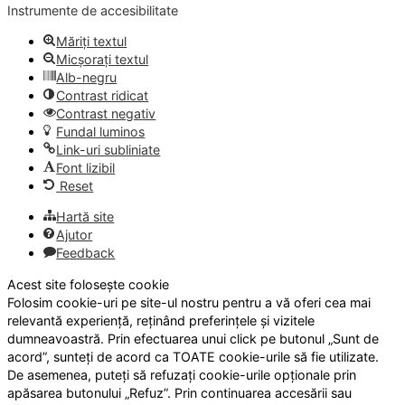
Instrumente de accesibilitate
Măriți textul
Micșorați textul
Alb-negru
Contrast ridicat
Contrast negativ
Fundal luminos
Link-uri subliniate
Font lizibil
Reset
Hartă site
Ajutor
Feedback
Acest site folosește cookie
Folosim cookie-uri pe site-ul nostru pentru a vă oferi cea mai
relevantă experiență, reținând preferințele și vizitele
dumneavoastră. Prin efectuarea unui click pe butonul „Sunt de
acord”, sunteți de acord ca TOATE cookie-urile să fie utilizate.
De asemenea, puteți să refuzați cookie-urile opționale prin
apăsarea butonului „Refuz”. Prin continuarea accesării sau