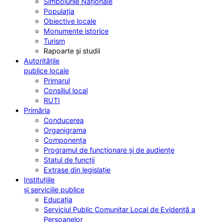
Simbolurile Naționale
Populația
Obiective locale
Monumente istorice
Turism
Rapoarte și studii
Autoritățile
publice locale
Primarul
Consiliul local
RUTI
Primăria
Conducerea
Organigrama
Componența
Programul de funcționare și de audiențe
Statul de funcții
Extrase din legislație
Instituțiile
și serviciile publice
Educația
Serviciul Public Comunitar Local de Evidență a
Persoanelor