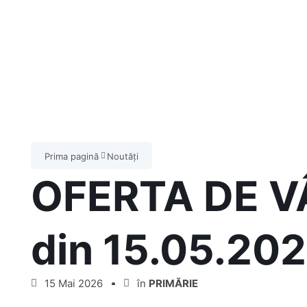
Prima pagină
Noutăți
OFERTA DE V
din 15.05.20
15 Mai 2026
în
PRIMĂRIE