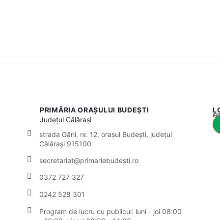
PRIMĂRIA ORAȘULUI BUDEȘTI
L
Acest
Județul
Călărași
strada Gării, nr. 12, orașul Budești, județul
Călărași 915100
secretariat@primariebudesti.ro
0372 727 327
0242 528 301
Program de lucru cu publicul:
luni - joi 08:00