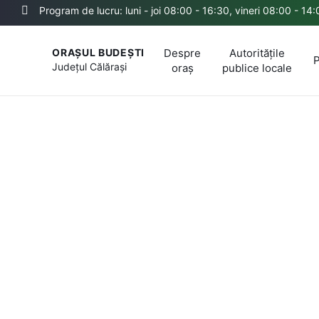
Program de lucru: luni - joi 08:00 - 16:30, vineri 08:00 - 14
Despre
Autoritățile
ORAȘUL BUDEȘTI
P
Județul
Călărași
oraș
publice locale