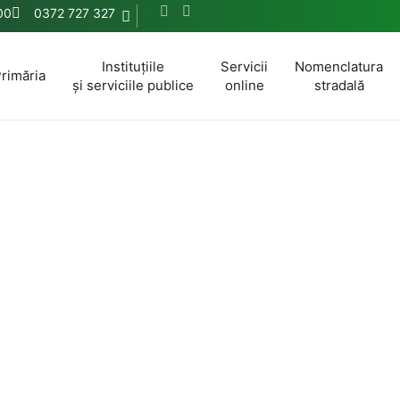
:00
0372 727 327
Instituțiile
Servicii
Nomenclatura
rimăria
și serviciile publice
online
stradală