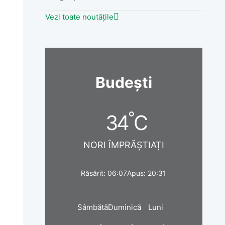
Vezi toate noutățile
Budești
°
34
C
NORI ÎMPRĂȘTIAȚI
Răsărit: 06:07
Apus: 20:31
Sâmbătă
Duminică
Luni