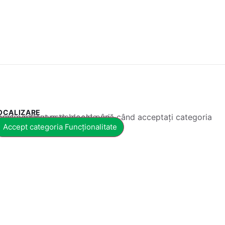
OCALIZARE
 conținut este blocat până când acceptați categoria corespunzătoare de cookie-uri.
Accept categoria Funcționalitate