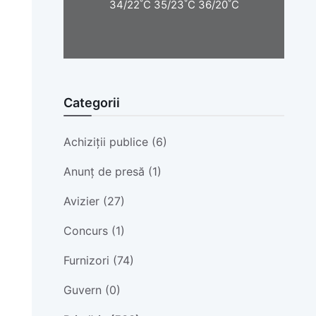
°
°
°
34/22
C
35/23
C
36/20
C
Categorii
Achiziții publice (6)
Anunț de presă (1)
Avizier (27)
Concurs (1)
Furnizori (74)
Guvern (0)