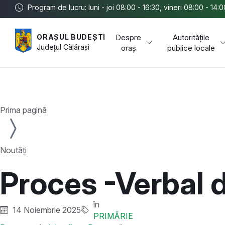
Program de lucru: luni - joi 08:00 - 16:30, vineri 08:00 - 14:0
Despre
Autoritățile
ORAȘUL BUDEȘTI
Județul
Călărași
oraș
publice locale
Prima pagină
Noutăți
Proces -Verbal d
în
14 Noiembrie 2025
PRIMĂRIE