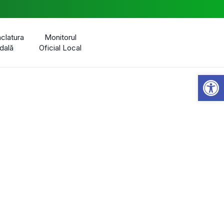
latura
Monitorul
dală
Oficial Local
Open 