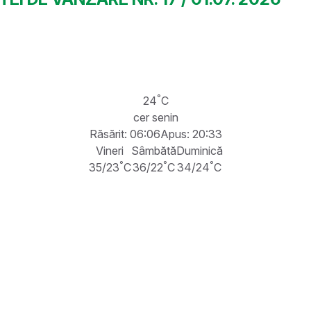
°
24
C
cer senin
Răsărit: 06:06
Apus: 20:33
Vineri
Sâmbătă
Duminică
°
°
°
35/23
C
36/22
C
34/24
C