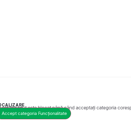
OCALIZARE
t este blocat până când acceptați categoria corespunzătoare de cookie-uri.
Accept categoria Funcționalitate