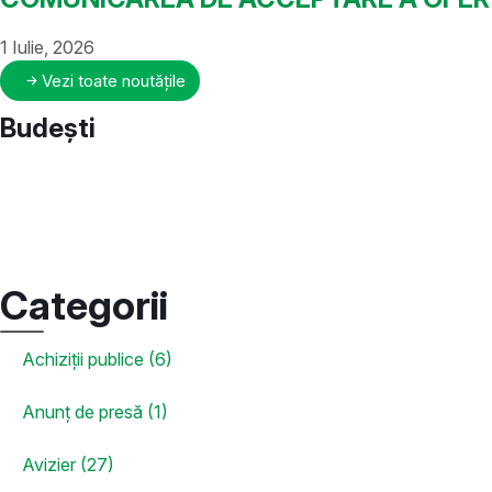
1 Iulie, 2026
Vezi toate noutățile
Budești
Categorii
Achiziții publice (6)
Anunț de presă (1)
Avizier (27)